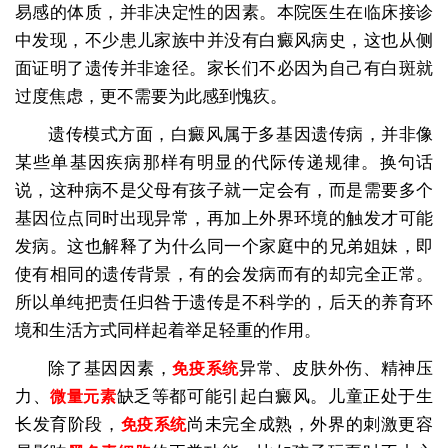
易感的体质，并非决定性的因素。本院医生在临床接诊
中发现，不少患儿家族中并没有白癜风病史，这也从侧
面证明了遗传并非途径。家长们不必因为自己有白斑就
过度焦虑，更不需要为此感到愧疚。
遗传模式方面，白癜风属于多基因遗传病，并非像
某些单基因疾病那样有明显的代际传递规律。换句话
说，这种病不是父母有孩子就一定会有，而是需要多个
基因位点同时出现异常，再加上外界环境的触发才可能
发病。这也解释了为什么同一个家庭中的兄弟姐妹，即
使有相同的遗传背景，有的会发病而有的却完全正常。
所以单纯把责任归咎于遗传是不科学的，后天的养育环
境和生活方式同样起着举足轻重的作用。
除了基因因素，
异常、皮肤外伤、精神压
免疫系统
力、
缺乏等都可能引起白癜风。儿童正处于生
微量元素
长发育阶段，
尚未完全成熟，外界的刺激更容
免疫系统