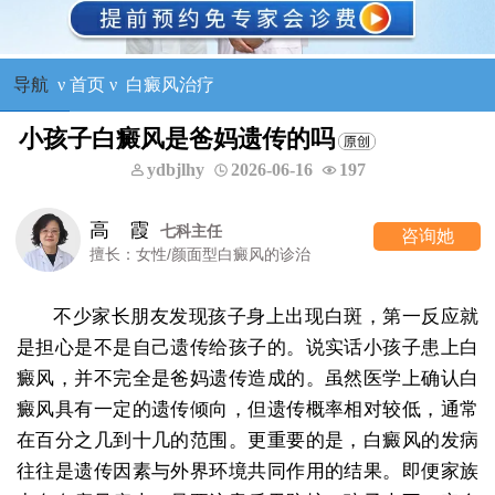
导航
ν
首页
ν
白癜风治疗
小孩子白癜风是爸妈遗传的吗
ydbjlhy
2026-06-16
197
高 霞
七科主任
咨询她
擅长：女性/颜面型白癜风的诊治
不少家长朋友发现孩子身上出现白斑，第一反应就
是担心是不是自己遗传给孩子的。说实话小孩子患上白
癜风，并不完全是爸妈遗传造成的。虽然医学上确认白
癜风具有一定的遗传倾向，但遗传概率相对较低，通常
在百分之几到十几的范围。更重要的是，白癜风的发病
往往是遗传因素与外界环境共同作用的结果。即便家族