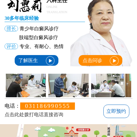
六科主任
ONLINE
TRANSLATION
30多年临床经验
擅长
青少年白癜风诊疗
肢端型白癜风诊疗
评价
专业、有耐心、热情
了解医生
点击问诊
031186990555
电话：
立即预约
点击此处拨打电话直接咨询