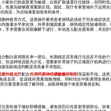
。小家伙们的皮肤更为敏感，白斑扩散速度往往较快，但同时也
后，色素岛能够逐渐重新出现。因此，医疗专家更倾向于运用光
稳住病况，为后续康复创造有利条件。
细胞种植等方式。这类操作要求患者病情必须处于完全稳定状态
体内激素水平变化快，外界刺激因素多，病情稳定性较难维持。
外，手术需要在局部麻醉下进行，年幼患儿配合度有限，术后护
极少数白斑局限在单一部位、长期稳定且常规疗法反应不佳的个
段。但这种情况较为少见，需要家长带孩子到正规医疗机构进行
根据实际病况判断是否具备手术指征。
波紫外线光疗
配合
外用钙调神经磷酸酶抑制剂
等温和手段。这类
免疫反应，促进残存黑素细胞增殖。同时结合中医调理改善机
用药方案需要在线了解详情，由医师根据个体差异量身定制。
要注意给孩子做好防晒措施，避免强烈日光直射受损部位。饮食