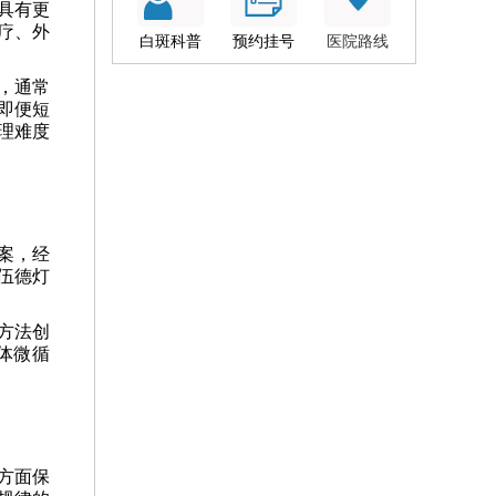
具有更
疗、外
白斑科普
预约挂号
医院路线
，通常
即便短
理难度
案，经
伍德灯
方法创
体微循
方面保