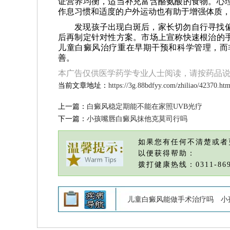
证营养均衡，适当补充富含酪氨酸的食物。心
作息习惯和适度的户外运动也有助于增强体质
发现孩子出现白斑后，家长切勿自行寻找
后再制定针对性方案。市场上宣称快速根治的
儿童白癜风治疗重在早期干预和科学管理，而
善。
本广告仅供医学药学专业人士阅读，请按药品
当前文章地址：
https://3g.88bdfyy.com/zhiliao/42370.htm
上一篇：
白癜风稳定期能不能在家照UVB光疗
下一篇：
小孩嘴唇白癜风抹他克莫司行吗
如果您有任何不清楚或者
以便获得帮助：
拨打健康热线：0311-869
儿童白癜风能做手术治疗吗
小