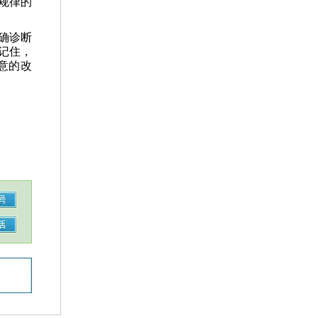
规律的
确诊断
记住，
意的改