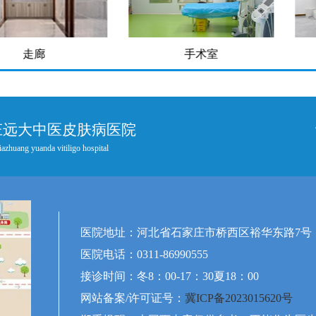
廊
手术室
庄远大中医皮肤病医院
iazhuang yuanda vitiligo hospital
医院地址：河北省石家庄市桥西区裕华东路7号
医院电话：0311-86990555
接诊时间：冬8：00-17：30夏18：00
网站备案/许可证号：
冀ICP备2023015620号