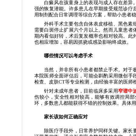
白癜风在孩童身上的表现与成人存在差异
强的恢复潜能。许多患儿在早期接受规范诊疗
用制剂配合日常调理等综合方案，帮助小患者
外科手术主要包含自体表皮移植、黑色素
需要白斑停止扩展六个月以上。然而儿童患者
期内看似好转，术后复发概率也相对较高。此
也相应增加，容易因抓挠或感染影响终成效。
哪些情况可以考虑手术
当然，并非所有小患者都禁止手术。对于
本院医师全面评估后，可能会斟酌采用微创手
检查、皮肤CT等专业检测，由经验丰富的医师
针对未成年患者，目前临床多采用
窄谱中
伤较小，安全性相对较高，能够有效调控局部
环，多数患儿都能获得不错的控制效果。具体
家长该如何正确应对
除医疗手段外，日常养护同样关键。家长