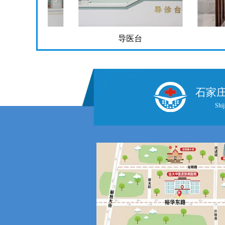
导医台
走
石家
Shij