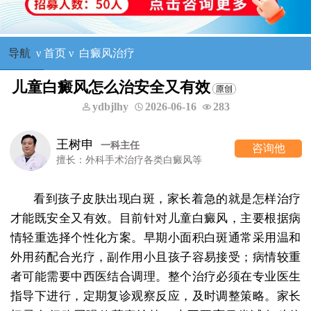
导航
ν
首页
ν
白癜风治疗
儿童白癜风怎么治安全又有效
ydbjlhy
2026-06-16
283
王树申
一科主任
咨询他
擅长：外科手术治疗各类白癜风等
看到孩子皮肤出现白斑，家长着急的就是怎样治疗
才能既安全又有效。目前针对儿童白癜风，主要根据病
情轻重选择个性化方案。早期小面积白斑通常采用温和
外用药配合光疗，副作用小且孩子容易接受；病情较重
者可能需要中西医结合调理。整个治疗必须在专业医生
指导下进行，定期复诊观察反应，及时调整策略。家长