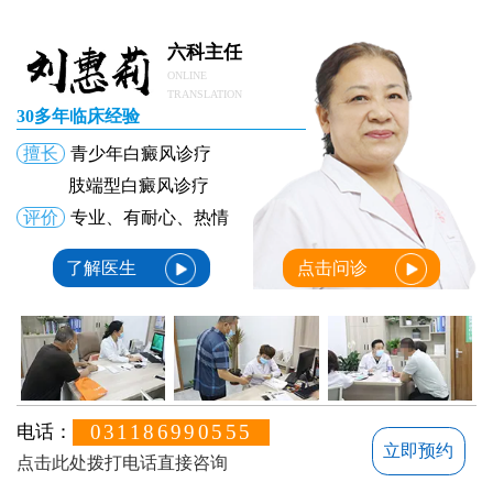
六科主任
ONLINE
TRANSLATION
30多年临床经验
擅长
青少年白癜风诊疗
肢端型白癜风诊疗
评价
专业、有耐心、热情
了解医生
点击问诊
031186990555
电话：
立即预约
点击此处拨打电话直接咨询