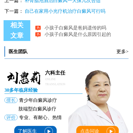
上一篇：
补骨脂泡酒治白癜风一天抹几次合适
下一篇：
自己在家用小光疗机治疗白癜风可行吗
小孩子白癜风是爸妈遗传的吗
相关
小孩子白癜风是什么原因引起的
文章
小孩子白癜风表的症状
小孩子白癜风治疗哪里好,复发了到哪治
小孩子白斑长在脸上不是很明显是什么
医生团队
更多>
小孩子白癜风初期怎么治比较好
六科主任
ONLINE
TRANSLATION
30多年临床经验
擅长
青少年白癜风诊疗
肢端型白癜风诊疗
评价
专业、有耐心、热情
了解医生
点击问诊