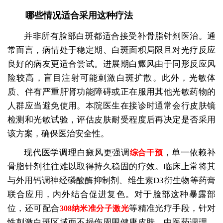
哪些情况适合采用这种疗法
并非所有脸部白斑都适合接受补骨脂针剂医治。通
常而言，病情处于稳定期、白斑面积局限且对光疗反应
良好的病友更适合尝试。进展期白癜风由于同形反应风
险较高，盲目注射可能刺激白斑扩散。此外，光敏体
质、伴有严重肝肾功能障碍或正在服用其他光敏药物的
人群应当避免使用。本院医生在接诊时通常会行皮肤镜
检测和光敏试验，评估皮肤耐受程度后再决定是否采用
该方案，确保医治安全性。
现代医学调理白癜风更强调
，单一依赖补
综合干预
骨脂针剂往往难以取得持久稳固的疗效。临床上常将其
与外用钙调神经磷酸酶抑制剂、维生素D3衍生物等药膏
联合应用，内外结合促进复色。对于脸部这种暴露部
位，还可配合
等精准光疗手段，针对
308纳米准分子激光
性刺激白斑区域而不损伤周围健康皮肤。中医药调理、