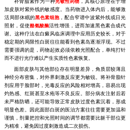
补骨脂素作为一种
，其核心原理在于增
光敏性药物
加皮肤对紫外线的敏感度。当药物进入体内后，能够激
活局部休眠的
，配合窄谱中波紫外线或日光
黑色素细胞
照射，促使
活性增强，进而加速黑色素合成代
酪氨酸酶
谢。这种疗法在白癜风临床调理中应用历史较长，对于
稳定期的局限性白斑往往能看到色素岛逐渐浮现。不过
需要强调的是，药物起效必须依赖光照配合，单纯打针
而不进行光疗难以产生实质性色素恢复。
面部皮肤与其他部位存在明显差异，角质层较薄且
神经分布密集，对外界刺激反应更为敏锐。将补骨脂针
剂应用于脸部时，光毒反应的风险相对增高，容易出现
灼热感、红斑甚至水疱等不良反应。部分病友注射后若
未严格防晒，还可能导致正常皮肤过度色素沉着，形成
明显色差。因此面部白斑的医治方案往往需要更加温和
谨慎，剂量把控和光照时间的调节都需要比躯干部位更
为精准，避免因过度刺激造成二次损伤。