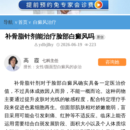
导航
ν
首页
ν
白癜风治疗
补骨脂针剂能治疗脸部白癜风吗
ydbjlhy
2026-06-19
223
王树申
任
一科主
咨询她
面型白癜风的诊治
擅长：外科手术
补骨脂针剂对于脸部白癜风确实具备一定医治价
值，不过具体成效因人而异，不能一概而论。这种药物
主要通过提升皮肤对光线的敏感程度，配合特定理疗手
段来促进色素细胞再生。但面部肌肤相对娇嫩脆弱，盲
目采用可能会引发刺痛、红肿等不适反应。临床上能否
运用需要结合白斑发展阶段、面积大小以及个人体质综