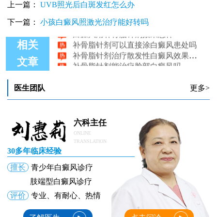
上一篇：
UVB照光后白斑发红怎么办
白癜风打补骨脂针需要打多久
下一篇：
小孩白癜风照激光治疗能好转吗
白癜风用补骨脂针剂效果怎样
补骨脂针剂可以直接涂白癜风患处吗
相关
补骨脂针剂治疗散发性白癜风效果好不好
补骨脂针剂能治疗脸部白癜风吗
文章
医生团队
更多>
六科主任
ONLINE
TRANSLATION
30多年临床经验
擅长
青少年白癜风诊疗
肢端型白癜风诊疗
评价
专业、有耐心、热情