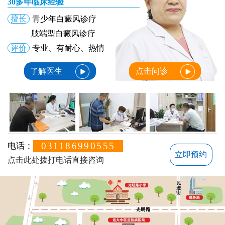
30多年临床经验
擅长
青少年白癜风诊疗
肢端型白癜风诊疗
评价
专业、有耐心、热情
了解医生
点击问诊
031186990555
电话：
立即预约
点击此处拨打电话直接咨询