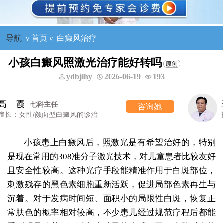
导航
ν
首页
ν
白癜风治疗
小孩白癜风照激光治疗能好转吗
ydbjlhy
2026-06-19
193
王树申
一科主任
咨询她
擅长：外科手术治疗各类白癜风等
小孩患上白癜风后，照激光是有希望治好的，特别
是现在常用的308准分子激光技术，对儿童患者比较友好
且安全性较高。这种光疗手段能精准作用于白斑部位，
刺激残存的黑色素细胞重新活跃，促进局部色素再生与
沉着。对于发病时间短、面积小的局限性白斑，恢复正
常肤色的概率相对较高，不少患儿经过规范疗程后都能