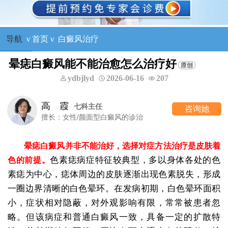
导航
ν
首页
ν
白癜风治疗
晕痣白癜风能不能治愈怎么治疗好
ydbjlyd
2026-06-16
207
高 霞
七科主任
咨询她
擅长：女性/颜面型白癜风的诊治
晕痣白癜风并非不能治好，选择对症方法治疗是皮肤着
色素痣病症特征较典型，多以身体各处的色
色的前提。
素痣为中心，痣体周边的皮肤逐渐出现色素脱失，形成
一圈边界清晰的白色晕环。在发病初期，白色晕环面积
小，症状相对隐蔽，对外观影响有限，常常被患者忽
略。但该病症和普通白癜风一致，具备一定的扩散特