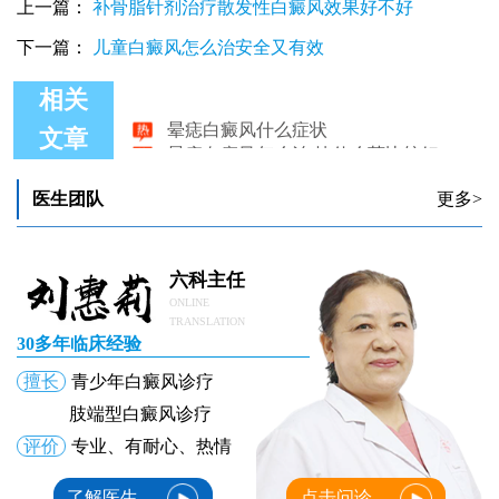
上一篇：
补骨脂针剂治疗散发性白癜风效果好不好
下一篇：
儿童白癜风怎么治安全又有效
相关
晕痣白癜风什么症状
晕痣白癜风怎么治 抹什么药比较好
文章
晕痣白癜风与308纳米准分子激光治疗的探讨
儿童晕痣白癜风308激光一周照一次行不行
医生团队
更多>
儿童晕痣白癜风治疗方法
晕痣白癜风把痣点了会不会慢慢恢复
六科主任
ONLINE
TRANSLATION
30多年临床经验
擅长
青少年白癜风诊疗
肢端型白癜风诊疗
评价
专业、有耐心、热情
了解医生
点击问诊