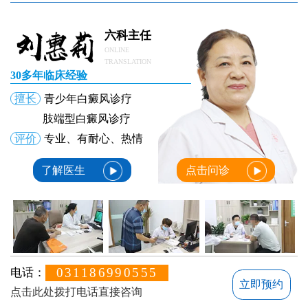
六科主任
ONLINE
TRANSLATION
30多年临床经验
擅长
青少年白癜风诊疗
肢端型白癜风诊疗
评价
专业、有耐心、热情
了解医生
点击问诊
031186990555
电话：
立即预约
点击此处拨打电话直接咨询