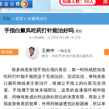
导航
ν
首页
ν
白癜风治疗
手指白癜风吃药打针能治好吗
ydbjlhy
2026-05-08
374
王树申
一科主任
咨询他
擅长：外科手术治疗各类白癜风等
很多病患发现手指出现白斑后，第一时间就想知道
吃药打针能不能把这个毛病治好。实话实说，单纯依靠
口服药物或者注射治疗，很难让手指上的白斑完全消
退。手指属于肢体末端部位，这里的血液循环相对较
差，药物有效成分到达病灶部位的浓度有限，再加上手
指皮肤角质层较厚，外用药物渗透也比较困难，所以单