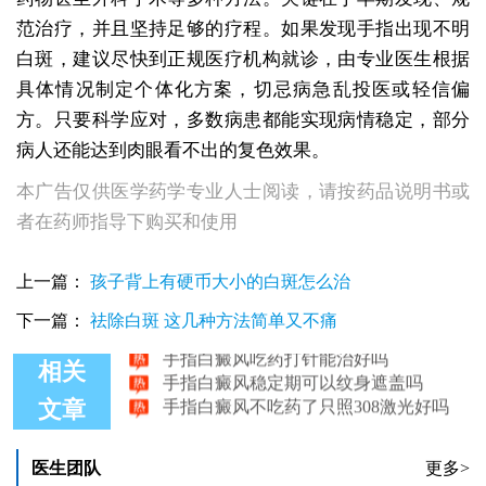
范治疗，并且坚持足够的疗程。如果发现手指出现不明
白斑，建议尽快到正规医疗机构就诊，由专业医生根据
具体情况制定个体化方案，切忌病急乱投医或轻信偏
方。只要科学应对，多数病患都能实现病情稳定，部分
病人还能达到肉眼看不出的复色效果。
本广告仅供医学药学专业人士阅读，请按药品说明书或
者在药师指导下购买和使用
上一篇：
孩子背上有硬币大小的白斑怎么治
为什么手指白癜风照光比脸部白斑好的慢
下一篇：
祛除白斑 这几种方法简单又不痛
手指白癜风吃药打针能治好吗
手指白癜风稳定期可以纹身遮盖吗
相关
手指白癜风不吃药了只照308激光好吗
文章
手指白癜风照308激光费用详解
手指白癜风植皮后结痂正常吗
医生团队
更多>