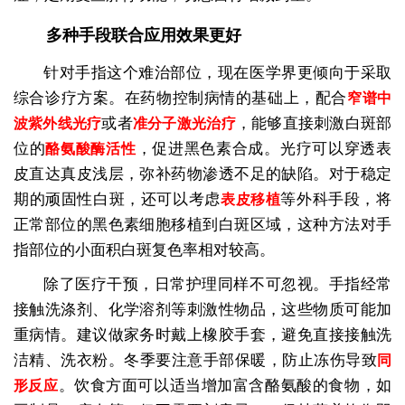
多种手段联合应用效果更好
针对手指这个难治部位，现在医学界更倾向于采取
综合诊疗方案。在药物控制病情的基础上，配合
窄谱中
或者
，能够直接刺激白斑部
波紫外线光疗
准分子激光治疗
位的
，促进黑色素合成。光疗可以穿透表
酪氨酸酶活性
皮直达真皮浅层，弥补药物渗透不足的缺陷。对于稳定
期的顽固性白斑，还可以考虑
等外科手段，将
表皮移植
正常部位的黑色素细胞移植到白斑区域，这种方法对手
指部位的小面积白斑复色率相对较高。
除了医疗干预，日常护理同样不可忽视。手指经常
接触洗涤剂、化学溶剂等刺激性物品，这些物质可能加
重病情。建议做家务时戴上橡胶手套，避免直接接触洗
洁精、洗衣粉。冬季要注意手部保暖，防止冻伤导致
同
。饮食方面可以适当增加富含酪氨酸的食物，如
形反应