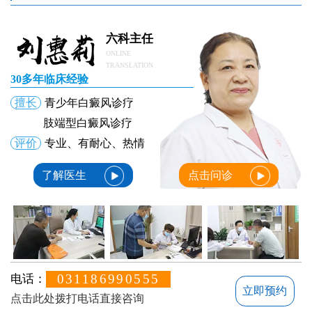
六科主任
ONLINE
TRANSLATION
30多年临床经验
擅长
青少年白癜风诊疗
肢端型白癜风诊疗
评价
专业、有耐心、热情
了解医生
点击问诊
031186990555
电话：
立即预约
点击此处拨打电话直接咨询