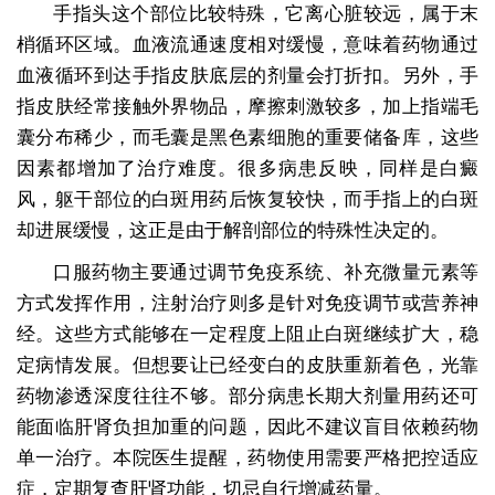
手指头这个部位比较特殊，它离心脏较远，属于末
梢循环区域。血液流通速度相对缓慢，意味着药物通过
血液循环到达手指皮肤底层的剂量会打折扣。另外，手
指皮肤经常接触外界物品，摩擦刺激较多，加上指端毛
囊分布稀少，而毛囊是黑色素细胞的重要储备库，这些
因素都增加了治疗难度。很多病患反映，同样是白癜
风，躯干部位的白斑用药后恢复较快，而手指上的白斑
却进展缓慢，这正是由于解剖部位的特殊性决定的。
口服药物主要通过调节免疫系统、补充微量元素等
方式发挥作用，注射治疗则多是针对免疫调节或营养神
经。这些方式能够在一定程度上阻止白斑继续扩大，稳
定病情发展。但想要让已经变白的皮肤重新着色，光靠
药物渗透深度往往不够。部分病患长期大剂量用药还可
能面临肝肾负担加重的问题，因此不建议盲目依赖药物
单一治疗。本院医生提醒，药物使用需要严格把控适应
症，定期复查肝肾功能，切忌自行增减药量。