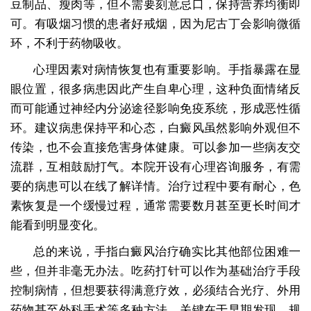
豆制品、瘦肉等，但不需要刻意忌口，保持营养均衡即
可。有吸烟习惯的患者好戒烟，因为尼古丁会影响微循
环，不利于药物吸收。
心理因素对病情恢复也有重要影响。手指暴露在显
眼位置，很多病患因此产生自卑心理，这种负面情绪反
而可能通过神经内分泌途径影响免疫系统，形成恶性循
环。建议病患保持平和心态，白癜风虽然影响外观但不
传染，也不会直接危害身体健康。可以参加一些病友交
流群，互相鼓励打气。本院开设有心理咨询服务，有需
要的病患可以在线了解详情。治疗过程中要有耐心，色
素恢复是一个缓慢过程，通常需要数月甚至更长时间才
能看到明显变化。
总的来说，手指白癜风治疗确实比其他部位困难一
些，但并非毫无办法。吃药打针可以作为基础治疗手段
控制病情，但想要获得满意疗效，必须结合光疗、外用
药物甚至外科手术等多种方法。关键在于早期发现、规