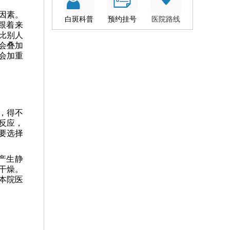
因素。
白斑科普
预约挂号
医院路线
跟着来
比别人
会叠加
会加重
，得不
反应，
要选择
产生静
干燥。
本院医