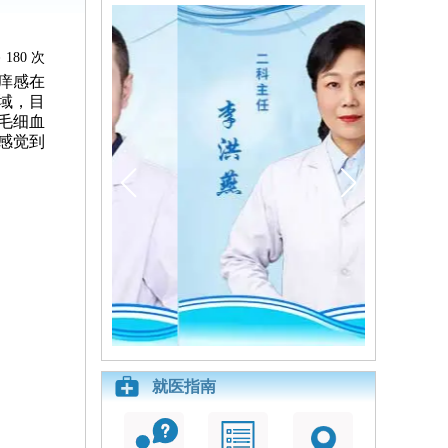
180 次
痒感在
域，目
毛细血
感觉到
就医指南