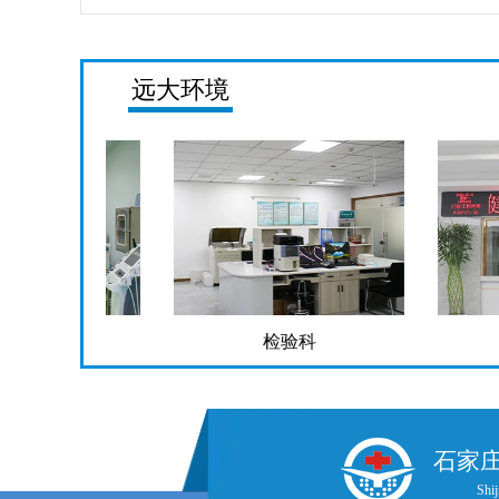
远大环境
检验科
药
石家
Shij