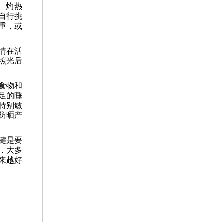
、灼热
自行挑
重，或
。
情在活
照光后
食物和
足的睡
特别敏
防晒产
键是要
，大多
来越好