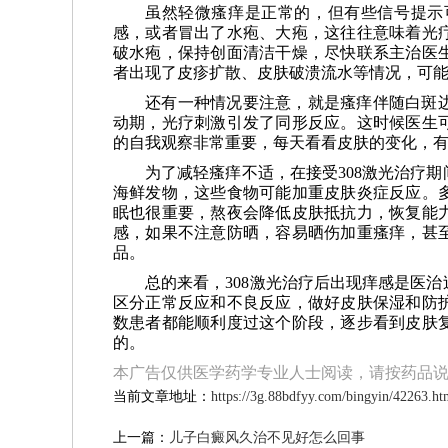
虽然轻微瘙痒是正常的，但有些信号提示
感，或者冒出了水疱、大疱，这往往意味着光
破水疱，保持创面清洁干燥，尽快联系主治医
者出现了皮疹扩散、皮肤破溃流水等情况，可
还有一种情况要注意，就是瘙痒伴随白斑
动期，光疗刺激引发了同形反应。这时候医生
的自我观察非常重要，每天看看皮肤的变化，
为了减轻瘙痒不适，在接受308激光治疗
海鲜发物，这些食物可能加重皮肤炎症反应。
眠也很重要，熬夜会降低皮肤抵抗力，恢复能
感，如果不注意防晒，容易晒伤加重瘙痒，甚
品。
总的来看，308激光治疗后出现痒感是医
区分正常反应和不良反应，做好皮肤保湿和防
数患者都能顺利度过这个阶段，逐步看到皮肤
的。
本广告仅供医学药学专业人士阅读，请按药品
当前文章地址：
https://3g.88bdfyy.com/bingyin/42263.ht
上一篇：
儿子白癜风久治不见好怎么回事