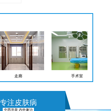
走廊
手术室
专注皮肤病
中西并举 内外兼治