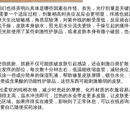
咱们也得弄明白具体是哪些因素在作怪。首先，光疗剂量是关键
需要一个适应过程，剂量稍高时炎症反应会更明显，痒感也就
肤天生比较敏感，角质层较薄，对紫外线的耐受度低，反应就会
气干燥，皮肤本身缺水，照光后水分流失更快，干燥引起的瘙痒
照光前使用了某些刺激性护肤品，或者皮肤本身有微小破损，也
使劲抓挠。抓挠不仅可能抓破皮肤引起感染，还会刺激白斑扩散
在发痒的部位，每次敷十分钟左右，低温能收缩血管，减轻炎症
以涂一些成分简单的保湿乳液，帮助修复皮肤屏障，锁住水分。
白类或含果酸的功能性护肤品，这些东西可能刺激脆弱的皮肤。
松柔软的纯棉衣物，减少对患处的摩擦。化纤材质的衣服容易
调得太高，温水冲洗即可，过热的水会带走更多皮脂，让皮肤更
光区域。如果痒得实在难受，影响到了正常休息，可以在线咨询
不要自己随便买药涂抹。