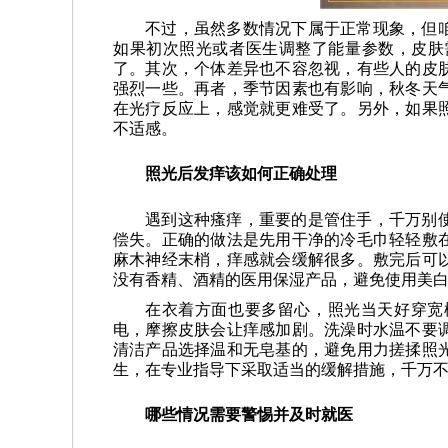
不过，虽然多数情况下属于正常现象，但
如果初次照光或者医生调整了能量参数，皮肤
了。其次，个体差异也不容忽视，有些人的皮
强烈一些。再者，季节因素也有影响，秋冬天
在光疗反应上，感觉就更难受了。另外，如果
不适感。
照光后发痒该如何正确处理
遇到这种瘙痒，重要的是管住手，千万别
偿失。正确的做法是先用干净的冷毛巾轻轻敷
麻木神经末梢，痒感就会缓解很多。敷完后可
没有香精、酒精的医用保湿产品，避免使用美
在衣着方面也要多留心，照光当天好穿宽
电，摩擦皮肤会让痒感加剧。洗澡时水温不要
清洁产品选择温和无皂基的，避免用力搓揉照
生，在专业指导下采取适当的缓解措施，千万
哪些情况需要警惕并及时就医