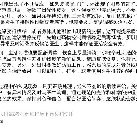
可能出现了不良反应。如果皮肤除了痒，还出现了明显的红肿
疗剂量过高，导致了日光性皮炎。这时候要立即停止照光，不要
生处理。另外，如果瘙痒持续超过三天没有减轻，反而越来越严
能是发生了接触性过敏或者感染，也需要及时复诊调整医治方案
边缘变得模糊，或者身体其他部位出现新的皮损，这可能提示病
可能会建议暂停光疗，先通过药物控制病情稳定后再继续。所以
有异常及时记录并反馈给医生，这样才能保证医治安全有效。
期间，生活习惯也要配合调整。饮食上尽量清淡，少吃辛辣刺激的
多吃点富含维生素和矿物质的新鲜蔬果，帮助皮肤修复。保持充
力变差。另外，外出时要做好防晒工作，照光后的皮肤对紫外线
至影响治疗效果。可以戴帽子、打伞，或者使用医生推荐的物理
治过程中的常见现象，只要正确处理，通常不会影响后续医治。关
护，有异常情况及时与医生沟通。通过规范的光疗和科学的护理
复色的效果。保持耐心和信心，配合好医治节奏，皮肤状态会越
说明书或者在药师指导下购买和使用
ml