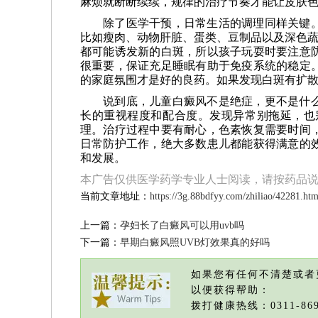
麻烦就断断续续，规律的治疗节奏才能让皮肤
除了医学干预，日常生活的调理同样关键
比如瘦肉、动物肝脏、蛋类、豆制品以及深色蔬
都可能诱发新的白斑，所以孩子玩耍时要注意
很重要，保证充足睡眠有助于免疫系统的稳定
的家庭氛围才是好的良药。如果发现白斑有扩
说到底，儿童白癜风不是绝症，更不是什
长的重视程度和配合度。发现异常别拖延，也
理。治疗过程中要有耐心，色素恢复需要时间
日常防护工作，绝大多数患儿都能获得满意的
和发展。
本广告仅供医学药学专业人士阅读，请按药品
当前文章地址：
https://3g.88bdfyy.com/zhiliao/42281.htm
上一篇：
孕妇长了白癜风可以用uvb吗
下一篇：
早期白癜风照UVB灯效果真的好吗
如果您有任何不清楚或者
以便获得帮助：
拨打健康热线：0311-869