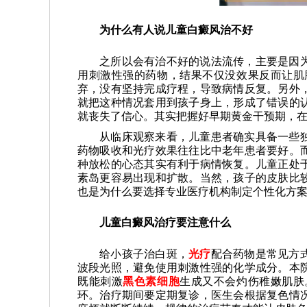
为什么有人说儿童白癜风治不好
之所以会有治不好的说法流传，主要是因
用刺激性强的药物，结果不仅没效果反而让肌
弃，没有坚持完成疗程，导致病情反复。另外
就把这种情况套用到孩子身上，形成了错误的
就丧失了信心。其实把握好早期黄金干预期，
从临床观察来看，儿童患者确实具备一些
药物吸收和光疗效果往往比中老年患者要好。
种放松的心态其实有利于病情恢复。儿童正处
素岛更容易出现和扩散。当然，孩子的皮肤比
也是为什么要选择专业医疗机构制定个性化方
儿童白癜风治疗要注意什么
给小孩子治白斑，
光疗
配合药物是常见方
波段光照，避免使用刺激性强的化学成分。本
既能刺激
黑色素细胞
生成又不会灼伤稚嫩肌肤
环。治疗期间要定期复诊，医生会根据复色情