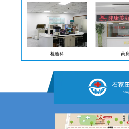
检验科
药
石家
Shij