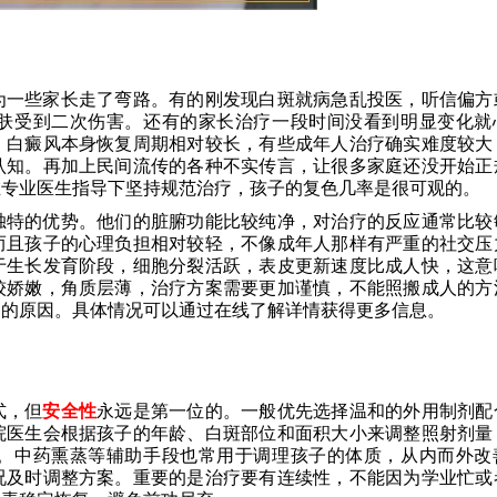
为一些家长走了弯路。有的刚发现白斑就病急乱投医，听信偏方
肤受到二次伤害。还有的家长治疗一段时间没看到明显变化就
，白癜风本身恢复周期相对较长，有些成年人治疗确实难度较大
认知。再加上民间流传的各种不实传言，让很多家庭还没开始正
在专业医生指导下坚持规范治疗，孩子的复色几率是很可观的。
独特的优势。他们的脏腑功能比较纯净，对治疗的反应通常比较
而且孩子的心理负担相对较轻，不像成年人那样有严重的社交压
于生长发育阶段，细胞分裂活跃，表皮更新速度比成人快，这意
较娇嫩，角质层薄，治疗方案需要更加谨慎，不能照搬成人的方
案的原因。具体情况可以通过在线了解详情获得更多信息。
式，但
安全性
永远是第一位的。一般优先选择温和的外用制剂配
院医生会根据孩子的年龄、白斑部位和面积大小来调整照射剂量
。中药熏蒸等辅助手段也常用于调理孩子的体质，从内而外改
况及时调整方案。重要的是治疗要有连续性，不能因为学业忙或