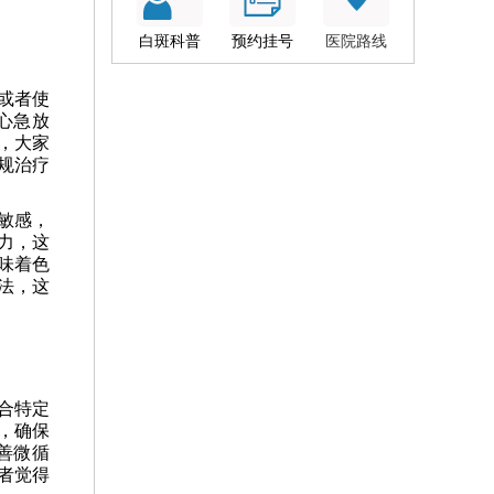
白斑科普
预约挂号
医院路线
或者使
心急放
，大家
规治疗
敏感，
力，这
味着色
法，这
合特定
，确保
善微循
者觉得