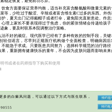
色素稳定恢复，避免前功尽弃。
。饮食方面要保证营养均衡，适当补充富含酪氨酸和微量元素的
菜等，少吃过于酸涩、辛辣或者富含维生素C过多的东西。外伤
防护，夏天出门记得戴帽子或者打伞，避免阳光直射患处。作息
。心理上家长不要表现得过于焦虑，你的紧张情绪会传递给孩子
散迹象，要及时联系本院调整治疗策略。
么治不好的顽症。现代医学已经有了多种有效的控制手段，关键
别轻信谣言，尽早到正规医疗机构做个全面检查，明确病因后
，不能急于求成。只要医患共同努力，选择科学规范的治疗路径
效果，重新拥有健康快乐的童年，不会因为皮肤问题而影响未来
说明书或者在药师指导下购买和使用
l
更多的白癜风问题，可以通过以下方式与医生联系，
90555