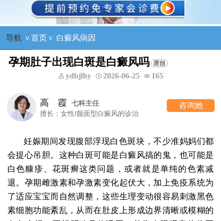
导航
ν
首页
ν
白癜风病因
孕期肚子出现白斑是白癜风吗
ydbjlhy
2026-06-25
165
高 霞
七科主任
咨询她
擅长：女性/颜面型白癜风的诊治
妊娠期间发现腹部浮现白色斑块，不少准妈妈们都
会提心吊胆。这种白斑可能是白癜风搞的鬼，也可能是
白色糠疹、花斑癣这类问题，或者就是单纯的色素减
退。孕期雌激素和孕激素变化起伏大，加上免疫系统为
了适应宝宝而自然调整，这些生理变动很容易刺激黑色
素细胞功能紊乱，从而在肚皮上形成边界清晰或模糊的