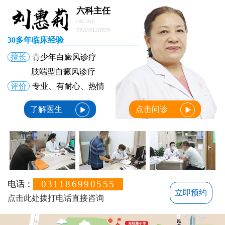
六科主任
ONLINE
TRANSLATION
30多年临床经验
擅长
青少年白癜风诊疗
肢端型白癜风诊疗
评价
专业、有耐心、热情
了解医生
点击问诊
031186990555
电话：
立即预约
点击此处拨打电话直接咨询