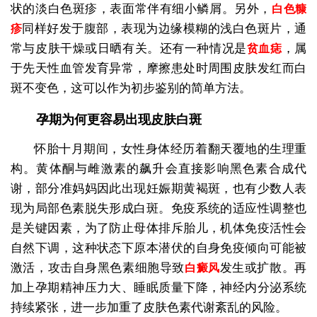
状的淡白色斑疹，表面常伴有细小鳞屑。另外，
白色糠
同样好发于腹部，表现为边缘模糊的浅白色斑片，通
疹
常与皮肤干燥或日晒有关。还有一种情况是
，属
贫血痣
于先天性血管发育异常，摩擦患处时周围皮肤发红而白
斑不变色，这可以作为初步鉴别的简单方法。
孕期为何更容易出现皮肤白斑
怀胎十月期间，女性身体经历着翻天覆地的生理重
构。黄体酮与雌激素的飙升会直接影响黑色素合成代
谢，部分准妈妈因此出现妊娠期黄褐斑，也有少数人表
现为局部色素脱失形成白斑。免疫系统的适应性调整也
是关键因素，为了防止母体排斥胎儿，机体免疫活性会
自然下调，这种状态下原本潜伏的自身免疫倾向可能被
激活，攻击自身黑色素细胞导致
发生或扩散。再
白癜风
加上孕期精神压力大、睡眠质量下降，神经内分泌系统
持续紧张，进一步加重了皮肤色素代谢紊乱的风险。