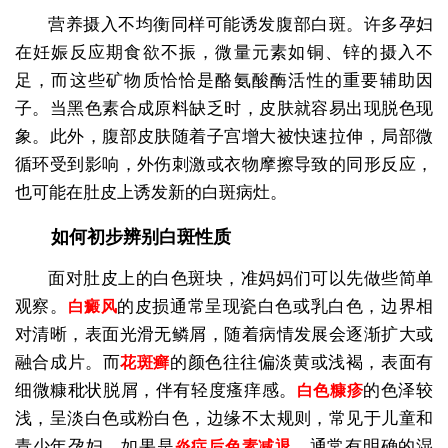
营养摄入不均衡同样可能诱发腹部白斑。许多孕妇
在妊娠反应期食欲不振，微量元素如铜、锌的摄入不
足，而这些矿物质恰恰是酪氨酸酶活性的重要辅助因
子。当黑色素合成原料缺乏时，皮肤就容易出现脱色现
象。此外，腹部皮肤随着子宫增大被快速拉伸，局部微
循环受到影响，外伤刺激或衣物摩擦导致的同形反应，
也可能在肚皮上诱发新的白斑病灶。
如何初步辨别白斑性质
面对肚皮上的白色斑块，准妈妈们可以先做些简单
观察。
的皮损通常呈现瓷白色或乳白色，边界相
白癜风
对清晰，表面光滑无鳞屑，随着病情发展会逐渐扩大或
融合成片。而
的颜色往往偏淡黄或浅褐，表面有
花斑癣
细微糠秕状脱屑，伴有轻度瘙痒感。
的色泽较
白色糠疹
浅，呈淡白色或粉白色，边缘不太规则，常见于儿童和
青少年孕妇。如果是
，通常有明确的湿
炎症后色素减退