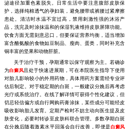
泌途径加重色素脱失。日常生活中要注意腹部皮肤保
护，选择纯棉透气的孕妇装，避免腰带或裤腰过紧摩擦
患处。清洁时水温不宜过高，禁用刺激性强的沐浴产
品，洗完及时涂抹温和的保湿乳液维持皮肤屏障功能。
饮食方面无需刻意忌口，但要保证营养均衡，适当增加
富含酪氨酸的食物如豆制品、瘦肉、蛋类，同时补充含
铜丰富的坚果和动物肝脏。
关于治疗干预，孕期通常以保守观察为主。若确诊
为
且处于快速进展期，可在本院医生指导下使用
白癜风
对胎儿影响较小的外用药物，具体用药方案需经专业评
估后制定。对于稳定期的白斑，一般建议分娩后再考虑
光疗或系统治疗。在线了解详情可获得个性化建议，但
切忌轻信偏方或自行网购药膏涂抹，某些成分可能经皮
吸收影响胎儿发育。定期产检时不妨主动向医生提及皮
肤变化，必要时转诊至皮肤科联合管理。多数孕期白斑
在分娩后随着激素水平回落会自行改善，即便是
白癜风