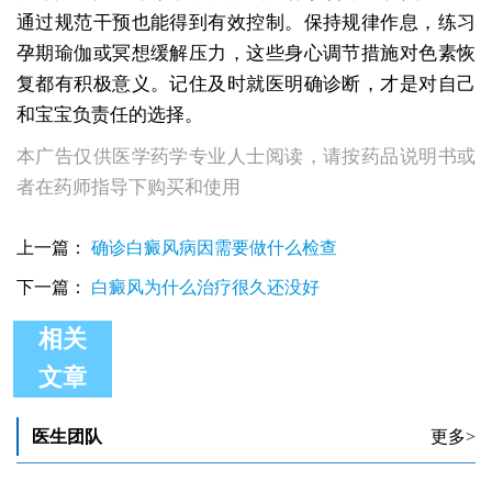
通过规范干预也能得到有效控制。保持规律作息，练习
孕期瑜伽或冥想缓解压力，这些身心调节措施对色素恢
复都有积极意义。记住及时就医明确诊断，才是对自己
和宝宝负责任的选择。
本广告仅供医学药学专业人士阅读，请按药品说明书或
者在药师指导下购买和使用
上一篇：
确诊白癜风病因需要做什么检查
下一篇：
白癜风为什么治疗很久还没好
相关
文章
孕期肚子上长白癜风会随着肚子变大扩散吗
孕期肚子出现白斑是白癜风吗
孕期肚子上有些地方浅浅的白点
医生团队
更多>