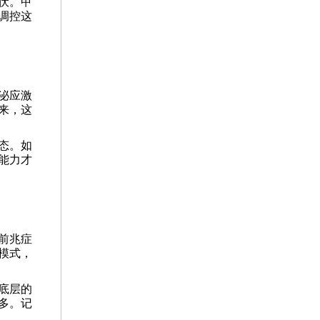
伏。甲
调控这
泌应激
来，这
态。如
能力才
前兆症
模式，
底层的
多。记