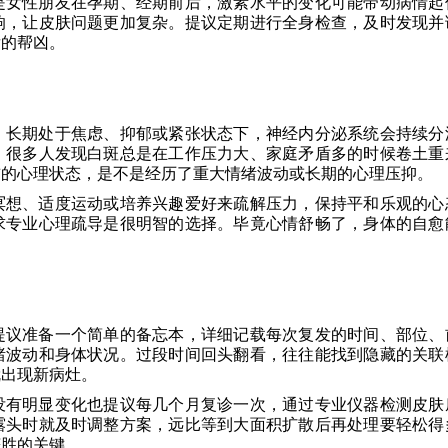
是女性朋友在孕期、经期前后，激素水平的变化可能带动病情起
响，让皮肤问题更加复杂。提议定期进行全身检查，及时发现并
发的帮凶。
。长期处于焦虑、抑郁或紧张状态下，神经内分泌系统会持续分
。很多人发现白斑总是在工作压力大、家庭矛盾多的时候卷土重
前的心理状态，是不是经历了重大情绪波动或长期的心理压抑。
冥想、适度运动或培养兴趣爱好来疏解压力，保持平和乐观的心
求专业心理疏导是很明智的选择。毕竟心情舒畅了，身体的自愈
提议准备一个简单的备忘本，详细记载每次复发的时间、部位、
绪波动和身体状况。过段时间回头翻看，往往能找到隐藏的关联
就出现新病灶。
没有明显变化也提议每几个月复诊一次，通过专业仪器检测皮肤
露头时就及时调整方案，远比等到大面积扩散后再处理要轻松得
获胜的关键。