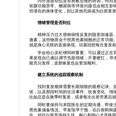
内分泌波动也是容易被忽视的诱因，特别
状腺功能异常、糖尿病等伴发问题也会相互影
些潜在的身体变化，别让其他毛病成为白斑复
情绪管理是否到位
精神压力过大堪称病情反复的隐形加速器
激素，这些物质会干扰黑色素细胞的正常功能
就是身心关联的直接体现。试着回想每次复发
学会给心灵松绑同样重要。可以通过正念
果发现自己难以调节负面情绪，不要硬扛，寻
能充分发挥，皮肤恢复也会更加顺利。
建立系统的追踪观察机制
找到复发规律需要长期细致的观察记录。
状，以及那段时间的生活事件、饮食变化、情
比如总是在换季时复发，或者每次出差劳累后
同时要保持与本院医生的定期沟通，即使
黑色素储备情况。早发现早干预，在白斑刚刚
住，对抗白斑是场持久战，耐心和细心才是终