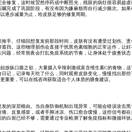
完全修复，这时候贸然停药或中断照光，残留的病灶很容易趁虚
医嘱完成了巩固阶段，有没有因为嫌麻烦而自行减少频次。如果
可以逐步减量为止，给皮肤足够的修复周期。
形推手。仔细回想复发前那段时间，皮肤有没有遭受过划伤、烫
好遮挡。这些物理损伤会直接干扰黑色素细胞的正常运作，让好
大问题，经常熬夜会打乱免疫系统的节奏，让身体处于疲惫状态
始放纵口腹之欲，大量摄入辛辣刺激或富含维生素C的食物，这
食日记，记录每天吃了什么，同时观察皮肤变化，慢慢找出那些
口更重要，可以在线咨询获取适合个人体质的膳食建议。
复发的深层根由。当自身防御机制出现异常，可能会错误攻击黑
疲倦、反复感冒，或者手脚冰凉、伤口愈合缓慢，这些信号都在
面的白斑已经不够，需要通过专业检测了解免疫指标和微循环状