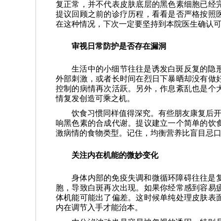
复正常，并不代表皮肤底层的黑色素细胞已经
提议回顾之前的诊疗历程，看看是否严格按照
在这种情况，下次一定要坚持到本院医生确认
审视日常防护是否存在漏洞
生活中的小细节往往是诱发白斑反复的隐
外部刺激，或者长时间在烈日下暴晒却没有做
控制的病情再次活跃。另外，作息紊乱也是个
情复发创造可乘之机。
饮食习惯同样值得深究。有些朋友康复后开
响黑色素的合成代谢。提议建立一个简单的饮
激病情的食物类型。记住，均衡营养比盲目忌
关注内在机能的微妙变化
身体内部的免疫失调和微循环障碍往往是
胞，导致白斑再次出现。如果你经常感到容易
体机能可能出了偏差。这时候单纯处理皮肤表
内在调节入手才能治本。