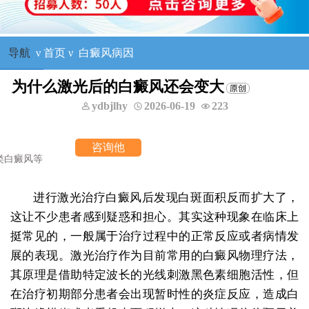
导航
ν
首页
ν
白癜风病因
为什么激光后的白癜风还会变大
ydbjlhy
2026-06-19
223
他
进行激光治疗白癜风后发现白斑面积反而扩大了，
这让不少患者感到疑惑和担心。其实这种现象在临床上
挺常见的，一般属于治疗过程中的正常反应或者病情发
展的表现。激光治疗作为目前常用的白癜风物理疗法，
其原理是借助特定波长的光线刺激黑色素细胞活性，但
在治疗初期部分患者会出现暂时性的炎症反应，造成白