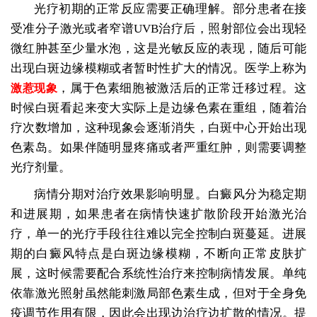
光疗初期的正常反应需要正确理解。部分患者在接
受准分子激光或者窄谱UVB治疗后，照射部位会出现轻
微红肿甚至少量水泡，这是光敏反应的表现，随后可能
出现白斑边缘模糊或者暂时性扩大的情况。医学上称为
，属于色素细胞被激活后的正常迁移过程。这
激惹现象
时候白斑看起来变大实际上是边缘色素在重组，随着治
疗次数增加，这种现象会逐渐消失，白斑中心开始出现
色素岛。如果伴随明显疼痛或者严重红肿，则需要调整
光疗剂量。
病情分期对治疗效果影响明显。白癜风分为稳定期
和进展期，如果患者在病情快速扩散阶段开始激光治
疗，单一的光疗手段往往难以完全控制白斑蔓延。进展
期的白癜风特点是白斑边缘模糊，不断向正常皮肤扩
展，这时候需要配合系统性治疗来控制病情发展。单纯
依靠激光照射虽然能刺激局部色素生成，但对于全身免
疫调节作用有限，因此会出现边治疗边扩散的情况。提