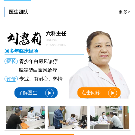
为什么激光后的白癜风还会变大
为什么激光照白癜风后有红印
医生团队
更多>
为什么激光针灸治不好我的白癜风
六科主任
ONLINE
TRANSLATION
30多年临床经验
擅长
青少年白癜风诊疗
肢端型白癜风诊疗
评价
专业、有耐心、热情
了解医生
点击问诊