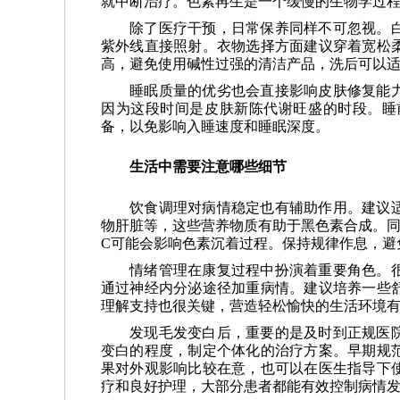
就中断治疗。色素再生是一个缓慢的生物学过
除了医疗干预，日常保养同样不可忽视。
紫外线直接照射。衣物选择方面建议穿着宽松
高，避免使用碱性过强的清洁产品，洗后可以
睡眠质量的优劣也会直接影响皮肤修复能
因为这段时间是皮肤新陈代谢旺盛的时段。睡
备，以免影响入睡速度和睡眠深度。
生活中需要注意哪些细节
饮食调理对病情稳定也有辅助作用。建议
物肝脏等，这些营养物质有助于黑色素合成。同
C可能会影响色素沉着过程。保持规律作息，避
情绪管理在康复过程中扮演着重要角色。
通过神经内分泌途径加重病情。建议培养一些
理解支持也很关键，营造轻松愉快的生活环境
发现毛发变白后，重要的是及时到正规医
变白的程度，制定个体化的治疗方案。早期规
果对外观影响比较在意，也可以在医生指导下
疗和良好护理，大部分患者都能有效控制病情