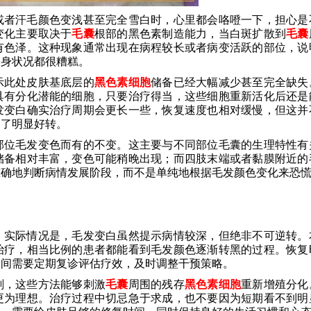
或者汗毛颜色变浅甚至完全雪白时，心里都会咯噔一下，担心是
变化主要取决于
毛囊
根部的黑色素制造能力，当白斑扩散到
毛囊
有色泽。这种现象通常出现在病程较长或者病变活跃的部位，说
全身状况都很糟糕。
示此处皮肤基底层的
黑色素细胞
储备已经大幅减少甚至完全缺失
具有分化潜能的细胞，只要治疗得当，这些细胞重新活化后还是
发变白确实治疗周期会更长一些，恢复速度也相对缓慢，但这并
到了明显好转。
部位毛发变色而有的不变。这主要与不同部位毛囊的生理特性有
储备相对丰富，变色可能稍晚出现；而四肢末端或者黏膜附近的
准确地判断病情发展阶段，而不是单纯地根据毛发颜色变化来恐
。实际情况是，毛发变白虽然提示病情较深，但绝非不可逆转。
治疗，相当比例的患者都能看到毛发颜色逐渐转黑的过程。恢复
期间需要定期复诊评估疗效，及时调整干预策略。
剂，这些方法能够刺激
毛囊
周围的残存
黑色素细胞
重新增殖分化
更为理想。治疗过程中切忌急于求成，也不要因为短期看不到明