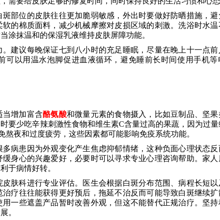
程，需要给皮肤足够的修复时间，同时保持良好的生活习惯和心
白斑部位的皮肤往往更加脆弱敏感，外出时要做好防晒措施，避
柔软的棉质面料，减少机械摩擦对皮损区域的刺激。洗浴时水温
适当涂抹温和的保湿乳液维持皮肤屏障功能。
力。建议每晚保证七到八小时的充足睡眠，尽量在晚上十一点前
前可以用温水泡脚促进血液循环，避免睡前长时间使用手机等
适当增加富含
酪氨酸
和微量元素的食物摄入，比如豆制品、坚果
时要少吃辛辣刺激性食物和维生素C含量过高的果蔬，因为过量
免熬夜和过度疲劳，这些因素都可能影响免疫系统功能。
很多病患因为外观变化产生焦虑抑郁情绪，这种负面心理状态反
舒缓身心的兴趣爱好，必要时可以寻求专业心理咨询帮助。家人
有利于病情好转。
院皮肤科进行专业评估。医生会根据白斑分布范围、病程长短以
范治疗往往能获得更好预后，拖延不治反而可能导致白斑继续扩
使用一些遮盖产品暂时改善外观，但这不能替代正规治疗。坚持
发展。