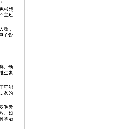
态。
免强烈
不宜过
入睡，
电子设
类、动
维生素
而可能
朋友的
及毛发
散。如
科学治