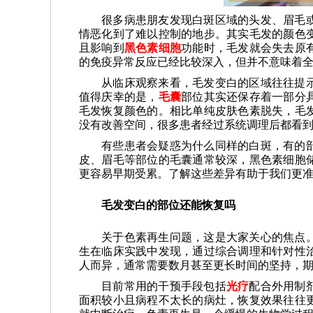
很多病患朋友发现白斑区域的头发、眉毛
情恶化到了难以控制的地步。其实毛发的颜色
且影响到
黑色素细胞
功能时，毛发就会失去原
的免疫异常反应已经比较深入，但并不意味着
从临床观察来看，毛发变白的区域往往提
值得庆幸的是，
毛囊
部位其实还保存着一部分
毛发恢复颜色的。相比单纯皮肤色素脱失，毛
没有改善空间，很多患者经过系统调理后都看
有些患者会疑惑为什么同样的白斑，有的
皮、眉毛等部位的毛囊通常较深，黑色素细胞
更容易早期受累。了解这些差异有助于我们更
毛发变白的部位还能恢复吗
关于色素再生问题，这是大家关心的焦点
生在临床实践中发现，通过综合调理和针对性
人而异，通常需要数月甚至更长时间的坚持，
目前常用的干预手段包括
光疗
配合外用制
面积较小且病程不太长的病灶，恢复效果往往