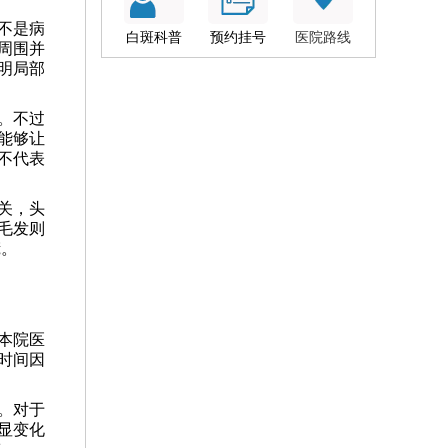
不是病
白斑科普
预约挂号
医院路线
周围并
明局部
。不过
能够让
不代表
关，头
毛发则
慌。
本院医
时间因
。对于
显变化