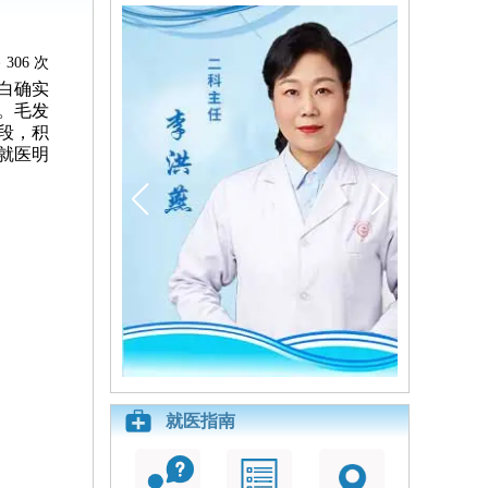
306 次
白确实
。毛发
段，积
就医明
就医指南