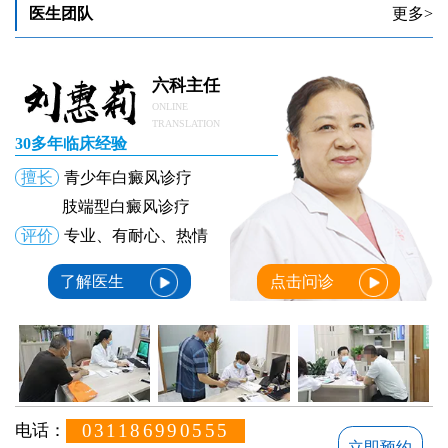
治疗儿童身上白癜风专科医院
医生团队
更多>
儿童身上有白斑做什么检查能确诊
儿童身上长白斑是什么病因造成的
六科主任
ONLINE
TRANSLATION
30多年临床经验
擅长
青少年白癜风诊疗
肢端型白癜风诊疗
评价
专业、有耐心、热情
了解医生
点击问诊
031186990555
电话：
立即预约