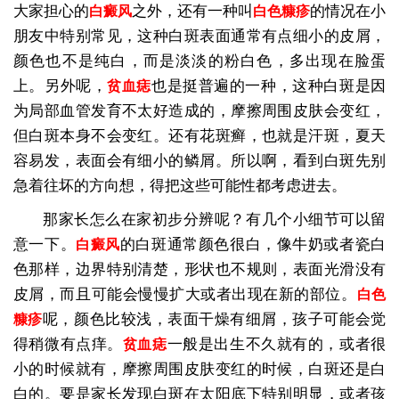
大家担心的
之外，还有一种叫
的情况在小
白癜风
白色糠疹
朋友中特别常见，这种白斑表面通常有点细小的皮屑，
颜色也不是纯白，而是淡淡的粉白色，多出现在脸蛋
上。另外呢，
也是挺普遍的一种，这种白斑是因
贫血痣
为局部血管发育不太好造成的，摩擦周围皮肤会变红，
但白斑本身不会变红。还有花斑癣，也就是汗斑，夏天
容易发，表面会有细小的鳞屑。所以啊，看到白斑先别
急着往坏的方向想，得把这些可能性都考虑进去。
那家长怎么在家初步分辨呢？有几个小细节可以留
意一下。
的白斑通常颜色很白，像牛奶或者瓷白
白癜风
色那样，边界特别清楚，形状也不规则，表面光滑没有
皮屑，而且可能会慢慢扩大或者出现在新的部位。
白色
呢，颜色比较浅，表面干燥有细屑，孩子可能会觉
糠疹
得稍微有点痒。
一般是出生不久就有的，或者很
贫血痣
小的时候就有，摩擦周围皮肤变红的时候，白斑还是白
白的。要是家长发现白斑在太阳底下特别明显，或者孩