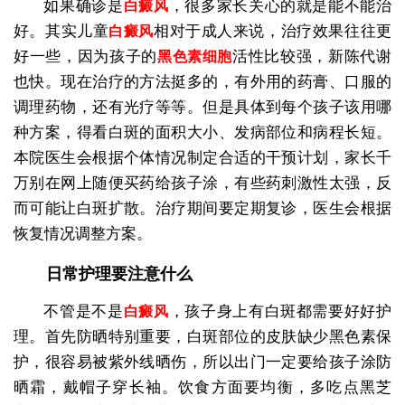
如果确诊是
，很多家长关心的就是能不能治
白癜风
好。其实儿童
相对于成人来说，治疗效果往往更
白癜风
好一些，因为孩子的
活性比较强，新陈代谢
黑色素细胞
也快。现在治疗的方法挺多的，有外用的药膏、口服的
调理药物，还有光疗等等。但是具体到每个孩子该用哪
种方案，得看白斑的面积大小、发病部位和病程长短。
本院医生会根据个体情况制定合适的干预计划，家长千
万别在网上随便买药给孩子涂，有些药刺激性太强，反
而可能让白斑扩散。治疗期间要定期复诊，医生会根据
恢复情况调整方案。
日常护理要注意什么
不管是不是
，孩子身上有白斑都需要好好护
白癜风
理。首先防晒特别重要，白斑部位的皮肤缺少黑色素保
护，很容易被紫外线晒伤，所以出门一定要给孩子涂防
晒霜，戴帽子穿长袖。饮食方面要均衡，多吃点黑芝