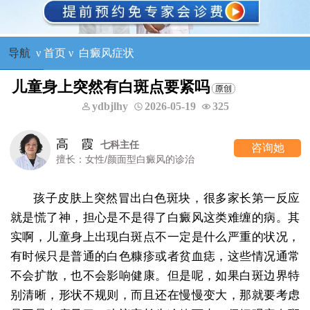
导航
ν
首页
ν
白癜风症状
儿童身上突然有白斑点要紧吗
ydbjlhy
2026-05-19
325
高 霞
七科主任
咨询她
擅长：女性/颜面型白癜风的诊治
孩子皮肤上突然冒出白色斑块，很多家长第一反应
就是慌了神，担心是不是得了白癜风这类难缠的病。其
实啊，儿童身上出现白斑点不一定是什么严重的状况，
有时候只是普通的白色糠疹或者贫血痣，这些情况通常
不会扩散，也不会影响健康。但是呢，如果白斑边界特
别清晰，形状不规则，而且还在慢慢变大，那就要考虑