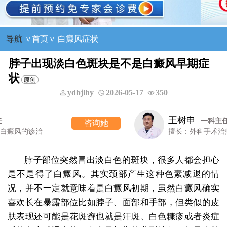
导航
ν
首页
ν
白癜风症状
脖子出现淡白色斑块是不是白癜风早期症
状
ydbjlhy
2026-05-17
350
王树申
一科主任
咨询她
擅长：外科手术治疗各类白癜风等
脖子部位突然冒出淡白色的斑块，很多人都会担心
是不是得了白癜风。其实颈部产生这种色素减退的情
况，并不一定就意味着是白癜风初期，虽然白癜风确实
喜欢长在暴露部位比如脖子、面部和手部，但类似的皮
肤表现还可能是花斑癣也就是汗斑、白色糠疹或者炎症