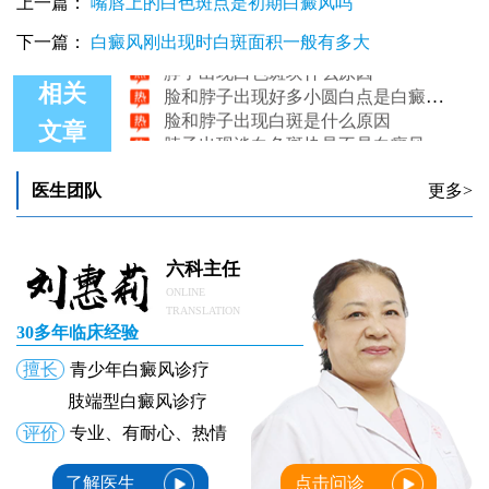
上一篇：
嘴唇上的白色斑点是初期白癜风吗
下一篇：
白癜风刚出现时白斑面积一般有多大
脖子出现白色斑块什么原因
脸和脖子出现好多小圆白点是白癜风征兆吗
相关
脸和脖子出现白斑是什么原因
脖子出现淡白色斑块是不是白癜风早期症状
文章
两个月宝宝脖子出现白色小块是什么
脖子出现白癜风怎么治
医生团队
更多>
六科主任
ONLINE
TRANSLATION
30多年临床经验
擅长
青少年白癜风诊疗
肢端型白癜风诊疗
评价
专业、有耐心、热情
了解医生
点击问诊