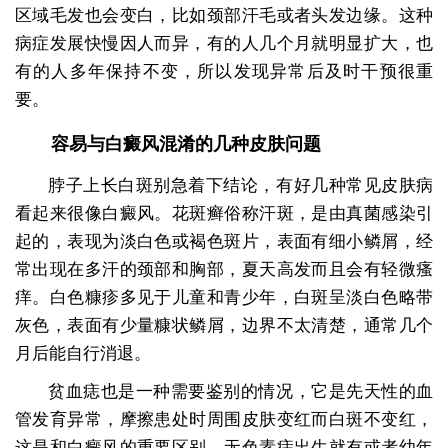
区域毛发也会变白，比如颈部汗毛或者头发边缘。这种
病症发展快慢因人而异，有的人几个月就明显扩大，也
有的人多年保持不变，所以发现异常后及时干预很重
要。
容易与白癜风混淆的几种皮肤问题
脖子上长白斑别急着下结论，有好几种常见皮肤病
看起来很像白癜风。花斑癣俗称汗斑，是由真菌感染引
起的，表现为淡白色或褐色斑片，表面有细小鳞屑，经
常出现在多汗的颈部和胸部，夏天高发而且会有轻微瘙
痒。白色糠疹多见于儿童和青少年，白斑呈淡白色略带
灰色，表面有少量糠状鳞屑，边界不太清楚，通常几个
月后能自行消退。
贫血痣也是一种需要鉴别的情况，它是先天性的血
管发育异常，摩擦患处时周围皮肤变红而白斑不变红，
这是和白癜风的重要区别。无色素痣出生就有或者幼年