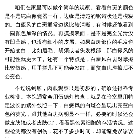
咱们在家里可以做个简单的观察。看看白斑的颜色
是不是纯白像瓷器一样，边缘是清楚的锯齿状还是模糊
的。白癜风的白斑通常边缘比较清晰，有时候还能看到
一圈颜色加深的情况。再摸摸表面，是不是完全光滑没
有凹凸感，也没有细小的皮屑。如果白斑部位的毛发也
开始变白，比如眉毛、胡须或者头发根部，那白癜风的
可能性就更大了。还有一个特点是，白癜风白斑对摩擦
比较敏感，用手搓几下可能会发红，而贫血痣摩擦后不
会变色。
不过说到底，肉眼观察只是初步的，确诊还得靠专
业检测。本院通常会用伍德灯检查，就是在暗室里用特
定波长的紫外线照一下，白癜风的白斑会呈现出亮蓝白
色的荧光，跟其他白斑病明显不一样。必要的时候还会
做皮肤镜或者皮肤CT，看看黑色素细胞的存活情况。这
些检测都没有创伤，花不了多少时间，却能避免误诊误