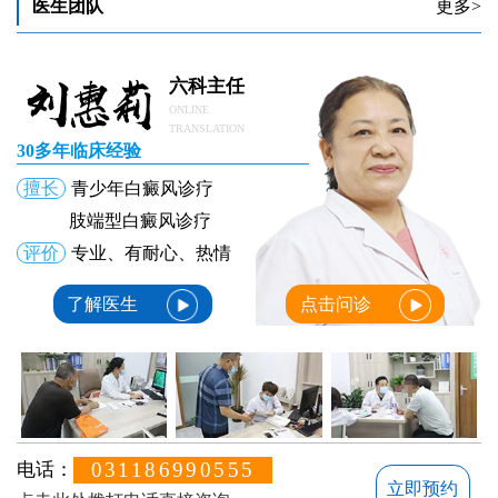
医生团队
更多>
脸和脖子出现白斑是什么原因
六科主任
ONLINE
TRANSLATION
30多年临床经验
擅长
青少年白癜风诊疗
肢端型白癜风诊疗
评价
专业、有耐心、热情
了解医生
点击问诊
031186990555
电话：
立即预约