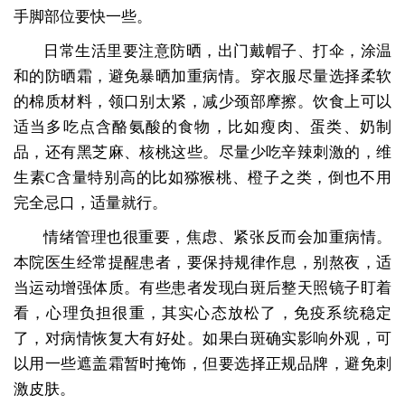
手脚部位要快一些。
日常生活里要注意防晒，出门戴帽子、打伞，涂温
和的防晒霜，避免暴晒加重病情。穿衣服尽量选择柔软
的棉质材料，领口别太紧，减少颈部摩擦。饮食上可以
适当多吃点含酪氨酸的食物，比如瘦肉、蛋类、奶制
品，还有黑芝麻、核桃这些。尽量少吃辛辣刺激的，维
生素C含量特别高的比如猕猴桃、橙子之类，倒也不用
完全忌口，适量就行。
情绪管理也很重要，焦虑、紧张反而会加重病情。
本院医生经常提醒患者，要保持规律作息，别熬夜，适
当运动增强体质。有些患者发现白斑后整天照镜子盯着
看，心理负担很重，其实心态放松了，免疫系统稳定
了，对病情恢复大有好处。如果白斑确实影响外观，可
以用一些遮盖霜暂时掩饰，但要选择正规品牌，避免刺
激皮肤。