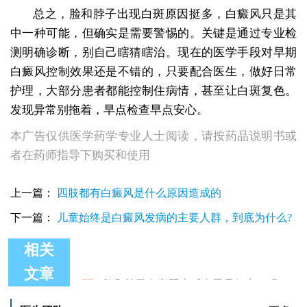
总之，脸和脖子出现白斑原因挺多，白癜风只是其
中一种可能，但确实是需要警惕的。关键是通过专业检
测明确诊断，别自己瞎猜瞎治。现在的医学手段对早期
白癜风控制效果还是不错的，只要配合医生，做好日常
护理，大部分患者都能控制住病情，甚至让白斑复色。
发现异常别拖着，早点检查早点安心。
本广告仅供医学药学专业人士阅读，请按药品说明书或
者在药师指导下购买和使用
上一篇：
四肢都有白癜风是什么原因造成的
下一篇：
儿童始终是白癜风发病的主要人群，到底为什么?
相关
脸和脖子白斑照光后发黑是好点了吗
文章
脸和脖子出现好多小圆白点是白癜风征兆吗
为什么脸和脖子上白斑容易治