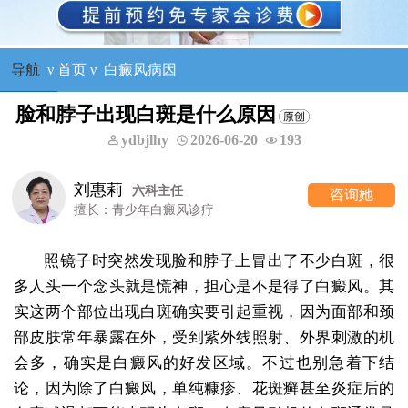
导航
ν
首页
ν
白癜风病因
脸和脖子出现白斑是什么原因
ydbjlhy
2026-06-20
193
刘惠莉
六科主任
咨询她
擅长：青少年白癜风诊疗
照镜子时突然发现脸和脖子上冒出了不少白斑，很
多人头一个念头就是慌神，担心是不是得了白癜风。其
实这两个部位出现白斑确实要引起重视，因为面部和颈
部皮肤常年暴露在外，受到紫外线照射、外界刺激的机
会多，确实是白癜风的好发区域。不过也别急着下结
论，因为除了白癜风，单纯糠疹、花斑癣甚至炎症后的