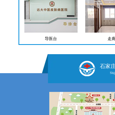
导医台
走
石家
Shij