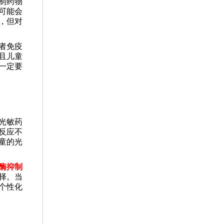
制药物
可能会
，但对
者免疫
且儿童
一定要
光敏药
反应不
童的光
酶抑制
择。当
个性化