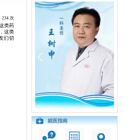
234 次
这类药
，这类
友们切
就医指南