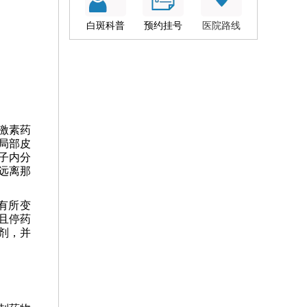
白斑科普
预约挂号
医院路线
激素药
局部皮
子内分
远离那
有所变
且停药
剂，并