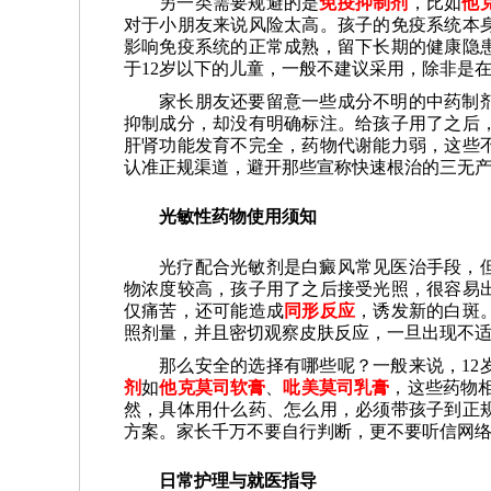
另一类需要规避的是
免疫抑制剂
，比如
他
对于小朋友来说风险太高。孩子的免疫系统本
影响免疫系统的正常成熟，留下长期的健康隐
于12岁以下的儿童，一般不建议采用，除非是
家长朋友还要留意一些成分不明的中药制
抑制成分，却没有明确标注。给孩子用了之后
肝肾功能发育不完全，药物代谢能力弱，这些
认准正规渠道，避开那些宣称快速根治的三无
光敏性药物使用须知
光疗配合光敏剂是白癜风常见医治手段，但
物浓度较高，孩子用了之后接受光照，很容易
仅痛苦，还可能造成
同形反应
，诱发新的白斑
照剂量，并且密切观察皮肤反应，一旦出现不
那么安全的选择有哪些呢？一般来说，12
剂
如
他克莫司软膏
、
吡美莫司乳膏
，这些药物
然，具体用什么药、怎么用，必须带孩子到正
方案。家长千万不要自行判断，更不要听信网
日常护理与就医指导