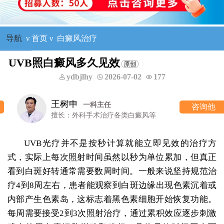
导航
ν
首页
ν
白癜风治疗
UVB照白癜风多久见效
ydbjlhy
2026-07-02
177
王树申
一科主任
咨询他
擅长：外科手术治疗各类白癜风等
UVB光疗并不是按秒计算就能立即见效的治疗方
式，实际上每次照射时间虽然以秒为单位累加，但真正
看到白斑好转通常需要数周时间。一般来说坚持规范治
疗4到8周左右，患者能观察到白斑边缘出现色素沉着或
内部产生色素岛，这标志着黑色素细胞开始恢复功能。
每周需要接受2到3次照射治疗，通过累积效应逐步刺激