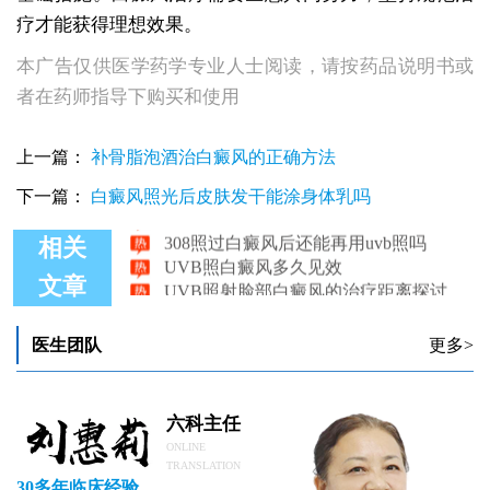
疗才能获得理想效果。
本广告仅供医学药学专业人士阅读，请按药品说明书或
者在药师指导下购买和使用
上一篇：
补骨脂泡酒治白癜风的正确方法
308准分子激光和uvb照白癜风效果对比图是什么
UVB照白癜风好转有什么表现
下一篇：
白癜风照光后皮肤发干能涂身体乳吗
308照过白癜风后还能再用uvb照吗
相关
UVB照白癜风多久见效
UVB照射脸部白癜风的治疗距离探讨
文章
UVB照光治疗白癜风：费用与疗效解析
医生团队
更多>
六科主任
ONLINE
TRANSLATION
30多年临床经验