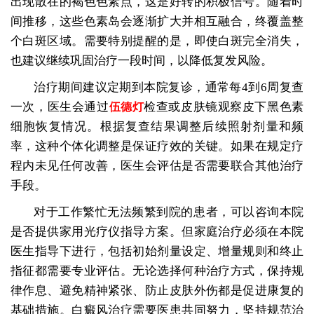
出现散在的褐色色素点，这是好转的积极信号。随着时
间推移，这些色素岛会逐渐扩大并相互融合，终覆盖整
个白斑区域。需要特别提醒的是，即使白斑完全消失，
也建议继续巩固治疗一段时间，以降低复发风险。
治疗期间建议定期到本院复诊，通常每4到6周复查
一次，医生会通过
检查或皮肤镜观察皮下黑色素
伍德灯
细胞恢复情况。根据复查结果调整后续照射剂量和频
率，这种个体化调整是保证疗效的关键。如果在规定疗
程内未见任何改善，医生会评估是否需要联合其他治疗
手段。
对于工作繁忙无法频繁到院的患者，可以咨询本院
是否提供家用光疗仪指导方案。但家庭治疗必须在本院
医生指导下进行，包括初始剂量设定、增量规则和终止
指征都需要专业评估。无论选择何种治疗方式，保持规
律作息、避免精神紧张、防止皮肤外伤都是促进康复的
基础措施。白癜风治疗需要医患共同努力，坚持规范治