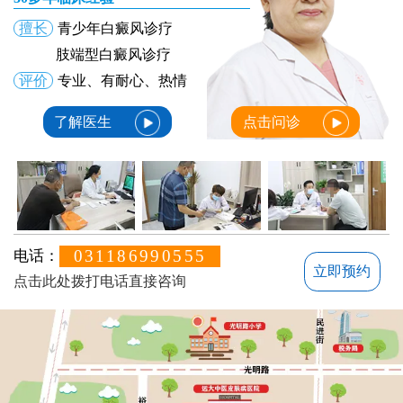
擅长
青少年白癜风诊疗
肢端型白癜风诊疗
评价
专业、有耐心、热情
了解医生
点击问诊
031186990555
电话：
立即预约
点击此处拨打电话直接咨询