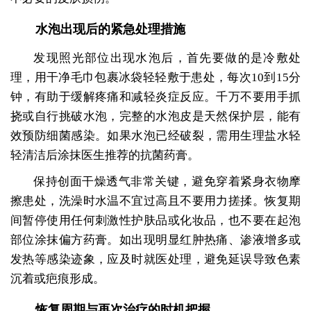
水泡出现后的紧急处理措施
发现照光部位出现水泡后，首先要做的是冷敷处
理，用干净毛巾包裹冰袋轻轻敷于患处，每次10到15分
钟，有助于缓解疼痛和减轻炎症反应。千万不要用手抓
挠或自行挑破水泡，完整的水泡皮是天然保护层，能有
效预防细菌感染。如果水泡已经破裂，需用生理盐水轻
轻清洁后涂抹医生推荐的抗菌药膏。
保持创面干燥透气非常关键，避免穿着紧身衣物摩
擦患处，洗澡时水温不宜过高且不要用力搓揉。恢复期
间暂停使用任何刺激性护肤品或化妆品，也不要在起泡
部位涂抹偏方药膏。如出现明显红肿热痛、渗液增多或
发热等感染迹象，应及时就医处理，避免延误导致色素
沉着或疤痕形成。
恢复周期与再次治疗的时机把握