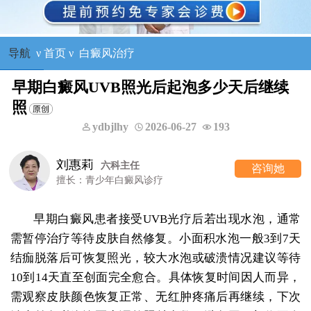
导航
ν
首页
ν
白癜风治疗
早期白癜风UVB照光后起泡多少天后继续
照
ydbjlhy
2026-06-27
193
刘惠莉
六科主任
咨询她
擅长：青少年白癜风诊疗
早期白癜风患者接受UVB光疗后若出现水泡，通常
需暂停治疗等待皮肤自然修复。小面积水泡一般3到7天
结痂脱落后可恢复照光，较大水泡或破溃情况建议等待
10到14天直至创面完全愈合。具体恢复时间因人而异，
需观察皮肤颜色恢复正常、无红肿疼痛后再继续，下次