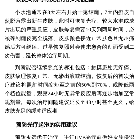
小水泡通常在3天左右开始干瘪结痂，7天内痂皮自
然脱落露出新生皮肤，此时可恢复光疗。较大水泡或成
片出现的严重反应，皮肤修复需要10天到两周时间，必
须等到痂皮完全脱落、皮肤颜色接近正常肤色且无压痛
感后方可继续。过早恢复照射会使未愈合的创面受到二
次伤害，延长整体治疗周期。
判断能否继续照光的标准包括：触摸患处无疼痛、
皮肤纹理恢复正常、无渗出液或结痂。恢复后的首次治
疗建议将照射时间缩短至之前的50%到70%，或降低两
个档位能量，观察24小时无异常反应后再逐步增加至常
规剂量。每次治疗间隔建议延长至48小时甚至更久，给
皮肤充足的缓冲适应期。
预防光疗起泡的实用建议
预防永远优于治疗，进行UVB光疗前做好皮肤保湿