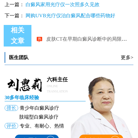
上一篇：
白癜风家用光疗仪一次照多久见效
下一篇：
网购UVB光疗仪治白癜风配合哪些药物好
相关
皮肤CT在早期白癜风诊断中的局限性与应用
308激光治疗早期白癜风需要注意什么
文章
治儿童早期白癜风有什么好方法吗
治疗早期白癜风选择什么样的方法好
医生团队
更多>
扎火针治疗白癜风是偏方吗 早期白癜风能扎火针吗
早期白癜风的主要症状有哪些
六科主任
ONLINE
TRANSLATION
30多年临床经验
擅长
青少年白癜风诊疗
肢端型白癜风诊疗
评价
专业、有耐心、热情