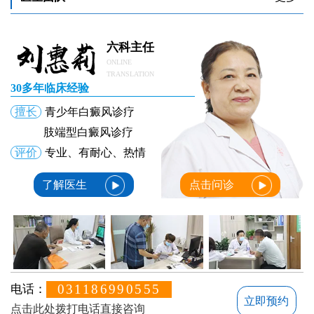
六科主任
ONLINE
TRANSLATION
30多年临床经验
擅长
青少年白癜风诊疗
肢端型白癜风诊疗
评价
专业、有耐心、热情
了解医生
点击问诊
031186990555
电话：
立即预约
点击此处拨打电话直接咨询