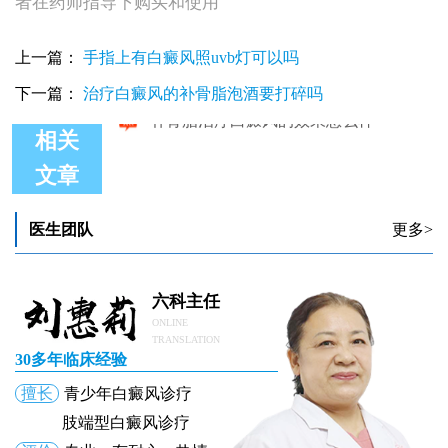
者在药师指导下购买和使用
上一篇：
手指上有白癜风照uvb灯可以吗
下一篇：
治疗白癜风的补骨脂泡酒要打碎吗
相关
文章
陈醋泡补骨脂治疗白癜风效果怎样
早期补骨脂治疗白癜风有用吗
医生团队
更多>
补骨脂治疗白癜风效果怎么样
补骨脂治疗白癜风白斑的药方真的有效吗
白癜风注射补骨脂治疗有没有副作用
补骨脂治疗白癜风的效果怎么样
六科主任
ONLINE
TRANSLATION
30多年临床经验
擅长
青少年白癜风诊疗
肢端型白癜风诊疗