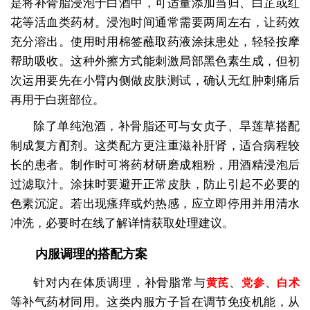
是将补骨脂浸泡于白酒中，可适量添加当归、白芷或红
花等活血类药材。浸泡时间通常需要两周左右，让药效
充分溶出。使用时用棉签蘸取药液涂抹患处，轻轻按摩
帮助吸收。这种外擦方式能刺激局部黑色素生成，但初
次运用要先在小臂内侧做皮肤测试，确认无红肿刺痛后
再用于白斑部位。
除了单纯泡酒，补骨脂还可与女贞子、旱莲草搭配
制成复方酊剂。这类配方更注重滋补肝肾，适合病程较
长的患者。制作时可将药材研磨成粗粉，用酒精浸泡后
过滤取汁。涂抹时要避开正常皮肤，防止引起不必要的
色素沉淀。若出现瘙痒或灼热感，应立即停用并用清水
冲洗，必要时在线了解详情获取处理建议。
内服调理的搭配方案
针对内在体质调理，补骨脂常与
、
、
黄芪
党参
白术
等补气药材同用。这类内服方子旨在调节免疫机能，从