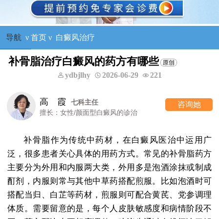
导航
ν
首页
ν
白癜风治疗
补骨脂治疗白癜风的药方有哪些
ydbjlhy
2026-06-29
221
高 霞
七科主任
咨询她
擅长：女性/颜面型白癜风的诊治
补骨脂作为传统中药材，在白癜风医治中运用广
泛，很多患者关心具体的用药方式。常见的补骨脂药方
主要分为外用和内服两大类，外用多是泡酒涂抹或制成
酊剂，内服则常与其他中草药搭配煎服。比如泡酒时可
搭配当归、白芷等药材，煎服则可配合黄芪、党参调理
体质。需要留意的是，每个人皮肤敏感度和病情阶段不