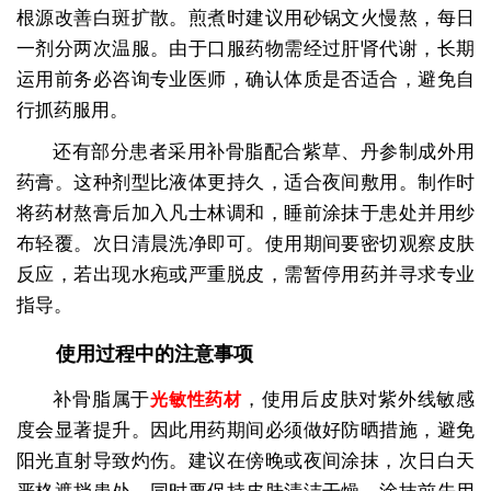
根源改善白斑扩散。煎煮时建议用砂锅文火慢熬，每日
一剂分两次温服。由于口服药物需经过肝肾代谢，长期
运用前务必咨询专业医师，确认体质是否适合，避免自
行抓药服用。
还有部分患者采用补骨脂配合紫草、丹参制成外用
药膏。这种剂型比液体更持久，适合夜间敷用。制作时
将药材熬膏后加入凡士林调和，睡前涂抹于患处并用纱
布轻覆。次日清晨洗净即可。使用期间要密切观察皮肤
反应，若出现水疱或严重脱皮，需暂停用药并寻求专业
指导。
使用过程中的注意事项
补骨脂属于
，使用后皮肤对紫外线敏感
光敏性药材
度会显著提升。因此用药期间必须做好防晒措施，避免
阳光直射导致灼伤。建议在傍晚或夜间涂抹，次日白天