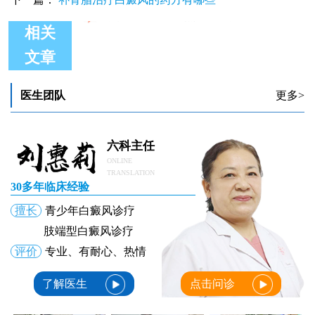
相关
文章
手指上有很多白点图片 长白点怎么回事
手指上有白色的小块不疼不痒是什么
手指上有好几块皮肤发白是什么
医生团队
更多>
手指上有黄豆大小的白癜风还能治好吗
手指上有白癜风能种植黑色素吗
手指上有白癜风照uvb灯可以吗
六科主任
ONLINE
TRANSLATION
30多年临床经验
擅长
青少年白癜风诊疗
肢端型白癜风诊疗
评价
专业、有耐心、热情
了解医生
点击问诊