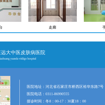
台
走廊
庄远大中医皮肤病医院
iazhuang yuanda vitiligo hospital
医院地址：河北省石家庄市桥西区裕华东路7号
医院电话：0311-86990555
接诊时间：冬8：00-17：30夏18：00