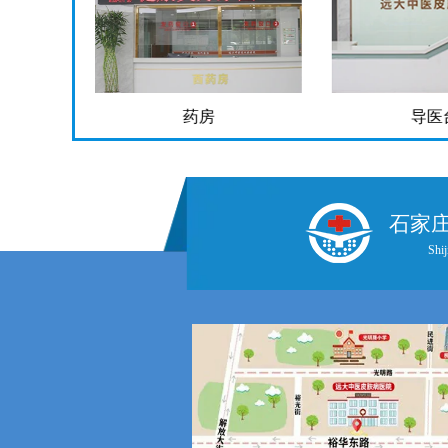
药房
导医
石家
Shij