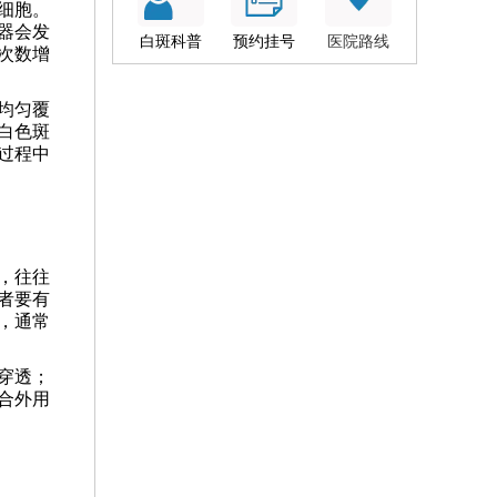
细胞。
器会发
白斑科普
预约挂号
医院路线
次数增
均匀覆
白色斑
过程中
，往往
者要有
，通常
穿透；
合外用