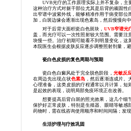
UVB光疗的工作原理实际上并不复杂，主
这种治疗方式对躯干部位尤其是后背的顽固性
出窄谱中波紫外线，能够精准作用于病变部位
加，白斑边缘会逐渐出现色素岛，然后慢慢向
对于后背大面积瓷白色斑块，
UVB窄谱光
盖，而光疗可以一次性照射较大范围。需要注
块慢一些。治疗初期可能看不到明显变化，这
本院医生会根据皮肤反应逐步调整照射剂量，
瓷白色皮损的复色周期与预期
瓷白色白癜风处于完全脱色阶段，
光敏反
在周边先出现点状
色素岛
，然后逐渐连成片。
心理准备，这类皮损的疗程通常以月计算，短
是起效的表现，说明局部免疫环境正在改善。
想要提高后背白斑的照光效果，这几个细
保护好正常皮肤，特别是生殖器、眼睛等敏感
药物时，需在线咨询使用顺序和时间间隔；发
生活护理与疗效巩固