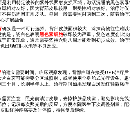
要是利用特定波长的紫外线照射皮损区域，激活沉睡的黑色素母
白斑相对友好，因为背部皮肤较厚，耐受性相对较好。治疗时仪
而不损伤周围正常皮肤。每周一般需要照射两到三次，随着治疗
中心扩展融合。
疗
确实是一种可行选择。背部皮肤面积较大，涂抹药物往往难以
意的是，瓷白色表明
黑色素细胞
破坏较为严重，复色速度会比淡
属于正常现象，通常需要坚持六到八周才能看到初步成效。治疗
避免出现红肿水泡等不良反应。
应
的建立需要时间。临床观察发现，背部白斑在接受UVB治疗后
大片白斑可能需要分区域照射，或者使用全身舱式光疗设备。患
则三个月，长则半年以上。治疗期间如果发现白斑发红轻微瘙痒
节需要注意：照光前清洁皮肤，去掉护肤品残留，避免影响光线
部位；记录每次照光后的反应，方便本院医生下次调整剂量；配
现皮肤红肿疼痛要及时停照，待恢复后继续。