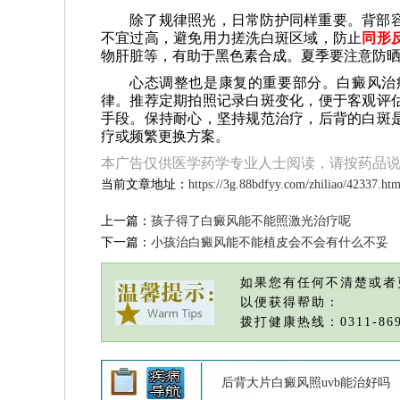
除了规律照光，日常防护同样重要。背部
不宜过高，避免用力搓洗白斑区域，防止
同形
物肝脏等，有助于黑色素合成。夏季要注意防
心态调整也是康复的重要部分。白癜风治
律。推荐定期拍照记录白斑变化，便于客观评
手段。保持耐心，坚持规范治疗，后背的白斑
疗或频繁更换方案。
本广告仅供医学药学专业人士阅读，请按药品
当前文章地址：
https://3g.88bdfyy.com/zhiliao/42337.htm
上一篇：
孩子得了白癜风能不能照激光治疗呢
下一篇：
小孩治白癜风能不能植皮会不会有什么不妥
如果您有任何不清楚或者
以便获得帮助：
拨打健康热线：0311-869
后背大片白癜风照uvb能治好吗