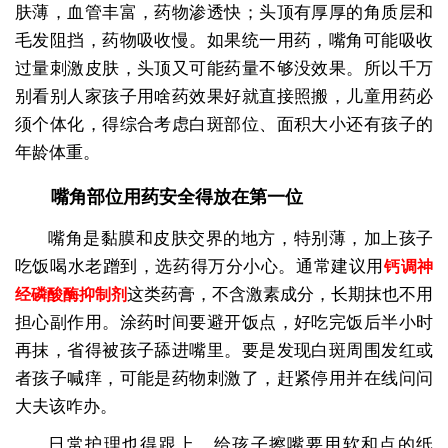
肤薄，血管丰富，药物渗透快；头顶有厚厚的角质层和
毛发阻挡，药物吸收慢。如果统一用药，嘴角可能吸收
过量刺激皮肤，头顶又可能药量不够没效果。所以千万
别看别人家孩子用啥药效果好就直接照搬，儿童用药必
须个体化，得综合考虑白斑部位、面积大小还有孩子的
年龄体重。
嘴角部位用药安全得放在第一位
嘴角是黏膜和皮肤交界的地方，特别薄，加上孩子
吃饭喝水老蹭到，选药得万分小心。通常建议用
钙调神
这类药膏，不含激素成分，长期抹也不用
经磷酸酶抑制剂
担心副作用。涂药时间要避开饭点，好吃完饭后半小时
再抹，省得被孩子舔进嘴里。要是发现白斑周围发红或
者孩子喊痒，可能是药物刺激了，赶紧停用并在线问问
大夫该咋办。
日常护理也得跟上，给孩子擦嘴要用软和点的纸