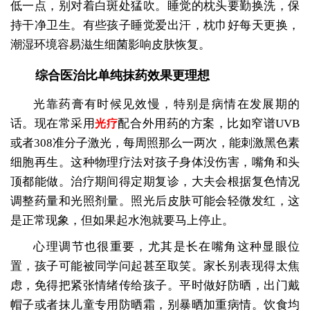
低一点，别对着白斑处猛吹。睡觉的枕头要勤换洗，保
持干净卫生。有些孩子睡觉爱出汗，枕巾好每天更换，
潮湿环境容易滋生细菌影响皮肤恢复。
综合医治比单纯抹药效果更理想
光靠药膏有时候见效慢，特别是病情在发展期的
话。现在常采用
配合外用药的方案，比如窄谱UVB
光疗
或者308准分子激光，每周照那么一两次，能刺激黑色素
细胞再生。这种物理疗法对孩子身体没伤害，嘴角和头
顶都能做。治疗期间得定期复诊，大夫会根据复色情况
调整药量和光照剂量。照光后皮肤可能会轻微发红，这
是正常现象，但如果起水泡就要马上停止。
心理调节也很重要，尤其是长在嘴角这种显眼位
置，孩子可能被同学问起甚至取笑。家长别表现得太焦
虑，免得把紧张情绪传给孩子。平时做好防晒，出门戴
帽子或者抹儿童专用防晒霜，别暴晒加重病情。饮食均