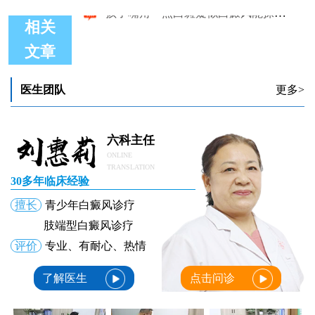
相关
文章
孩子嘴角皮肤比正常皮肤白很多怎么办
孩子嘴角和脖子都有少许白斑怎么治能好
孩子嘴角长白斑能查出病因吗
医生团队
更多>
孩子嘴角有白癜风怎么治疗呢
孩子嘴角头顶初发白癜风用什么药
孩子嘴角一点白斑疑似白癜风能抹药控制吗
六科主任
ONLINE
TRANSLATION
30多年临床经验
擅长
青少年白癜风诊疗
肢端型白癜风诊疗
评价
专业、有耐心、热情
了解医生
点击问诊