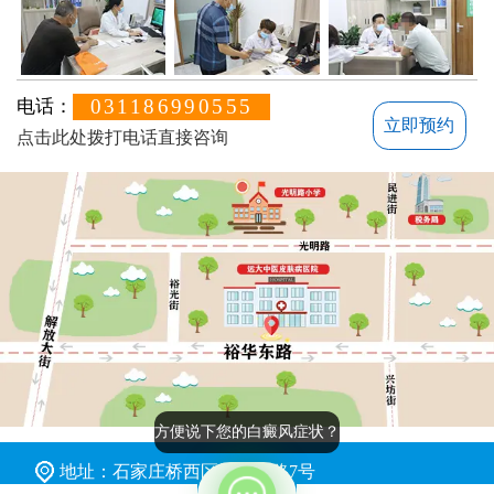
031186990555
电话：
立即预约
点击此处拨打电话直接咨询
方便说下您的白癜风症状？
地址：石家庄桥西区裕华东路7号