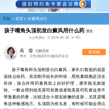
导航
ν
首页
ν
白癜风治疗
孩子嘴角头顶初发白癜风用什么药
ydbjlhy
2026-06-28
185
高 霞
七科主任
咨询她
擅长：女性/颜面型白癜风的诊治
孩子嘴角和头顶刚冒出白癜风，家长们着急的就是
该抹点啥药。其实刚开始长的时候，黑色素细胞还没全
坏掉，抹点外用药膏再加上好好护理，通常能见效挺
快。一般会用到他克莫司软膏或者吡美莫司乳膏这类不
带激素的药膏，比较适合小朋友娇嫩的皮肤，尤其是嘴
角这种敏感地方。头顶因为有头发，有时候可能会用点