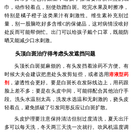
巾，动作轻着点，别使劲蹭白斑。吃完水果及时擦净，
特别是橘子橙子这类果汁有刺激性。维生素补充别过
量，别一股脑吃好多含维C的保健品，这对病情没啥好
处反而可能帮倒忙。出门可以给孩子戴个口罩，既能防
晒又能减少口水刺激。
头顶白斑治疗得考虑头发遮挡问题
头顶长白斑挺麻烦的，有头发挡着涂药不方便。有
时候大夫会建议把患处头发剪短些，或者选用
溶液型药
，渗透性会更好。要是白斑长在发际线边上，用药跟
剂
脸上差不多；要是在头皮中间，可能得配合其他治疗手
段。洗头水温别太高，洗发水选温和无刺激的，挠头皮
轻着点，避免抓破了引发同形反应让白斑扩散。
头皮护理要注意保持清洁但别过度清洗，夏天出汗
多可以每天洗，冬天两三天洗一次就行。吹风机温度调