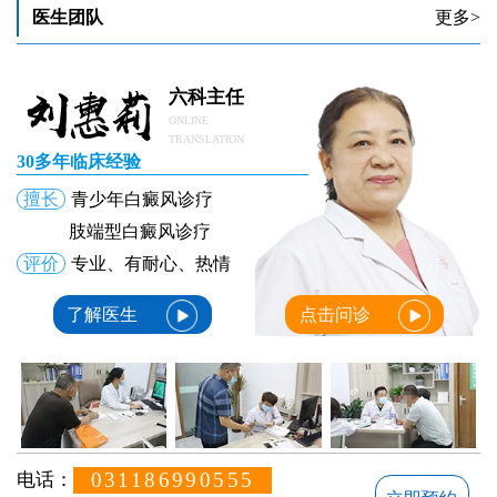
医生团队
更多>
小孩子得了白癜风怎样治疗好的快
小孩子得了白癜风怎么有效治疗
六科主任
ONLINE
TRANSLATION
30多年临床经验
擅长
青少年白癜风诊疗
肢端型白癜风诊疗
评价
专业、有耐心、热情
了解医生
点击问诊
031186990555
电话：