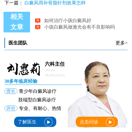
下一篇：
白癜风用补骨脂针剂效果怎样
如何治疗小孩白癜风好
相关
小孩白癜风做激光会有不良影响吗
文章
小孩白癜风吃哪种药物能控制不变大
小孩白癜风好转的表现都有哪些
小孩白癜风初期有哪些症状
医生团队
更多>
4岁小孩白癜风能治好吗
六科主任
ONLINE
TRANSLATION
30多年临床经验
擅长
青少年白癜风诊疗
肢端型白癜风诊疗
评价
专业、有耐心、热情
了解医生
点击问诊