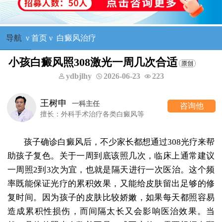
导航
ν
首页
ν
白癜风治疗
小孩白癜风照308激光一周几次合适
ydbjlhy
2026-06-23
223
王树申
一科主任
咨询他
擅长：外科手术治疗各类白癜风等
孩子确诊白癜风后，不少家长都想通过308光疗来帮
助孩子复色。关于一周到底该照几次，临床上通常建议
一周照2到3次为宜，也就是隔天进行一次医治。这个频
率既能保证光疗的累积效果，又能给皮肤留出足够的修
复时间。因为孩子的皮肤比较娇嫩，如果每天都照容易
造成累积性损伤，而间隔太长又会影响医治效果。当