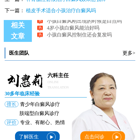
小孩白癜风照了308后又红又疼怎么办
小孩白癜风照308后又红又疼怎么回事
下一篇：
植皮手术适合小孩治疗白癜风吗
小孩白癜风刚出现的时候是白点吗
4岁小孩白癜风能治好吗
相关
小孩白癜风控制住还会复发吗
文章
医生团队
更多>
六科主任
ONLINE
TRANSLATION
30多年临床经验
擅长
青少年白癜风诊疗
肢端型白癜风诊疗
评价
专业、有耐心、热情
了解医生
点击问诊