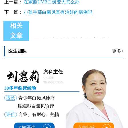
上一篇：
在家照UVB白斑变大怎么办
下一篇：
小孩手部白癜风真有治好的病例吗
相关
文章
芦可替尼乳膏治白癜风停药后会复发吗
芦可替尼多少钱一盒
芦可替尼乳膏加照激光能治好白癜风吗
医生团队
更多>
芦可替尼乳膏治疗白癜风效果如何
白癜风308光疗和芦可替尼乳膏一起用效果会更好吗怎么样
白癜风单药遇瓶颈怎么办 -芦可替尼联合光疗，让难治部位"跟上来"
六科主任
ONLINE
TRANSLATION
30多年临床经验
擅长
青少年白癜风诊疗
肢端型白癜风诊疗
评价
专业、有耐心、热情
了解医生
点击问诊