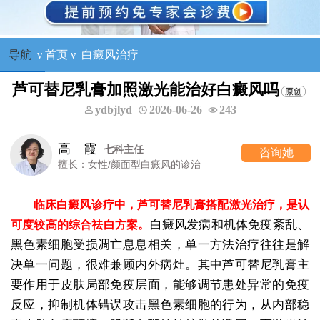
导航
ν
首页
ν
白癜风治疗
芦可替尼乳膏加照激光能治好白癜风吗
ydbjlyd
2026-06-26
243
高 霞
七科主任
咨询她
擅长：女性/颜面型白癜风的诊治
临床白癜风诊疗中，芦可替尼乳膏搭配激光治疗，是认
白癜风发病和机体免疫紊乱、
可度较高的综合祛白方案。
黑色素细胞受损凋亡息息相关，单一方法治疗往往是解
决单一问题，很难兼顾内外病灶。其中芦可替尼乳膏主
要作用于皮肤局部免疫层面，能够调节患处异常的免疫
反应，抑制机体错误攻击黑色素细胞的行为，从内部稳