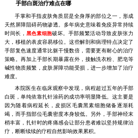
手部白斑治疗难点在哪
手掌和手指皮肤角质层是全身厚的部位之一，形成
天然屏障阻碍药物渗透。多年病史意味着免疫异常持续
时间长，
破坏。手部频繁活动导致皮肤张力
黑色素细胞
大，移植的表皮容易移位。这些解剖和病理特点决定了
手部复色速度通常比躯干慢数倍，需要更有耐心的治疗
策略。再加上手部长期暴露在外，接触洗衣粉、肥皂等
碱性物质频繁，皮肤屏障功能受损，进一步增加了治疗
难度。
本院医生在临床观察中发现，病程超过五年的手部
白斑，单纯依靠扎针涂药的成功率明显降低。这主要是
因为随着病程延长，皮损区毛囊黑素细胞储备逐渐耗
竭，而手指部位毛囊密度本身较低。另外，手部神经末
梢丰富，扎针时的疼痛感会让部分患者难以坚持规律治
疗，断断续续的疗程自然影响效果累积。