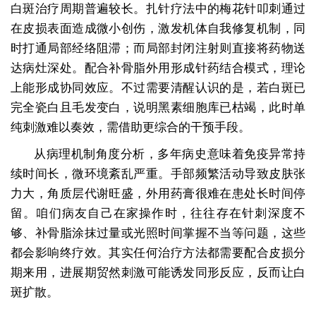
白斑治疗周期普遍较长。扎针疗法中的梅花针叩刺通过
在皮损表面造成微小创伤，激发机体自我修复机制，同
时打通局部经络阻滞；而局部封闭注射则直接将药物送
达病灶深处。配合补骨脂外用形成针药结合模式，理论
上能形成协同效应。不过需要清醒认识的是，若白斑已
完全瓷白且毛发变白，说明黑素细胞库已枯竭，此时单
纯刺激难以奏效，需借助更综合的干预手段。
从病理机制角度分析，多年病史意味着免疫异常持
续时间长，微环境紊乱严重。手部频繁活动导致皮肤张
力大，角质层代谢旺盛，外用药膏很难在患处长时间停
留。咱们病友自己在家操作时，往往存在针刺深度不
够、补骨脂涂抹过量或光照时间掌握不当等问题，这些
都会影响终疗效。其实任何治疗方法都需要配合皮损分
期来用，进展期贸然刺激可能诱发同形反应，反而让白
斑扩散。