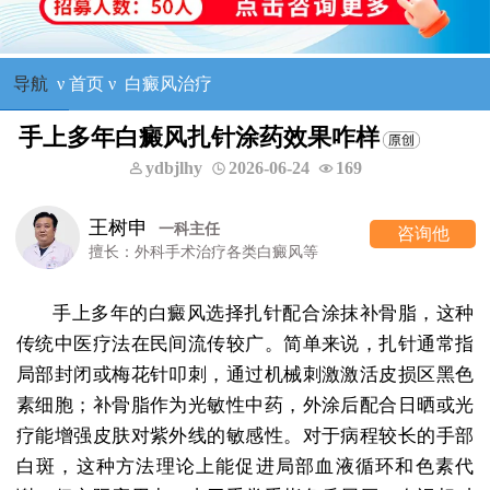
导航
ν
首页
ν
白癜风治疗
手上多年白癜风扎针涂药效果咋样
ydbjlhy
2026-06-24
169
王树申
一科主任
咨询他
擅长：外科手术治疗各类白癜风等
手上多年的白癜风选择扎针配合涂抹补骨脂，这种
传统中医疗法在民间流传较广。简单来说，扎针通常指
局部封闭或梅花针叩刺，通过机械刺激激活皮损区黑色
素细胞；补骨脂作为光敏性中药，外涂后配合日晒或光
疗能增强皮肤对紫外线的敏感性。对于病程较长的手部
白斑，这种方法理论上能促进局部血液循环和色素代