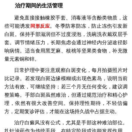
治疗期间的生活管理
避免直接接触橡胶手套、消毒液等含酚类物质，这
些可能诱发
。冬季防寒防冻，防止冻伤引发新
同形反应
白斑。保持手部滋润但不过度浸泡，洗碗洗衣戴双层手
套。调节情绪压力，长期焦虑会通过神经内分泌途径影
响病情。适当食用黑芝麻、核桃等坚果类食物，补充微
量元素铜和锌。
日常护理中要注意观察白斑变化，每月拍摄照片对
比记录。若发现白斑边缘模糊或出现色素岛，说明当前
方法有效，可继续坚持；若三个月无任何变化，建议调
整策略。手部白斑虽然难治，但通过规范治疗和精心护
理，依然有很大改善空间。保持理性期待，不轻信偏
方，定期复诊评估，才能在这场持久战中占据主动。
治疗白癜风没有公式，尤其是手部这种难治部位。
扎针涂药作为传统手段，在特定阶段或许能发挥作用，