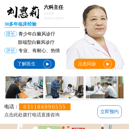
六科主任
ONLINE
TRANSLATION
30多年临床经验
擅长
青少年白癜风诊疗
肢端型白癜风诊疗
评价
专业、有耐心、热情
了解医生
点击问诊
031186990555
电话：
立即预约
点击此处拨打电话直接咨询