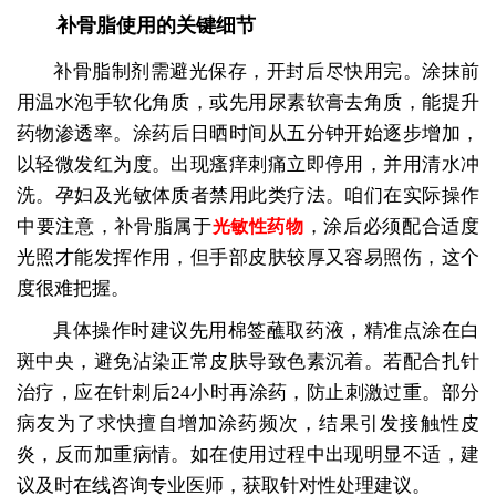
补骨脂使用的关键细节
补骨脂制剂需避光保存，开封后尽快用完。涂抹前
用温水泡手软化角质，或先用尿素软膏去角质，能提升
药物渗透率。涂药后日晒时间从五分钟开始逐步增加，
以轻微发红为度。出现瘙痒刺痛立即停用，并用清水冲
洗。孕妇及光敏体质者禁用此类疗法。咱们在实际操作
中要注意，补骨脂属于
，涂后必须配合适度
光敏性药物
光照才能发挥作用，但手部皮肤较厚又容易照伤，这个
度很难把握。
具体操作时建议先用棉签蘸取药液，精准点涂在白
斑中央，避免沾染正常皮肤导致色素沉着。若配合扎针
治疗，应在针刺后24小时再涂药，防止刺激过重。部分
病友为了求快擅自增加涂药频次，结果引发接触性皮
炎，反而加重病情。如在使用过程中出现明显不适，建
议及时在线咨询专业医师，获取针对性处理建议。