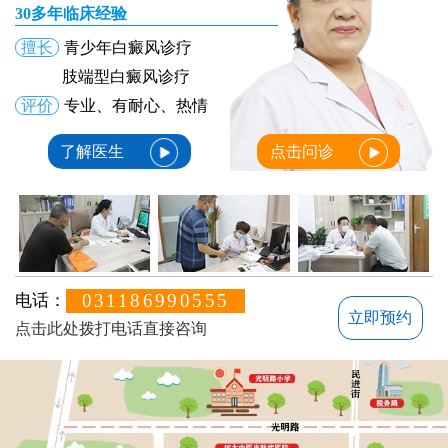
30多年临床经验
擅长
青少年白癜风诊疗
肢端型白癜风诊疗
评价
专业、有耐心、热情
了解医生
点击问诊
031186990555
电话：
立即预约
点击此处拨打电话直接咨询