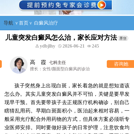
导航
ν
首页
ν
白癜风治疗
儿童突发白癜风怎么治，家长应对方法
ydbjlhy
2026-06-21
245
高 霞
七科主任
咨询她
擅长：女性/颜面型白癜风的诊治
孩子突然身上出现白斑，家长着急的就是想知道该
怎么办。其实儿童突发白癜风并不可怕，关键是要早发
现早干预。首先要带孩子去正规医疗机构确诊，别自己
瞎猜乱用药。早期白斑面积小，医治起来相对容易，一
般采用光疗配合外用药物的方式，但具体方案必须听专
业医师安排。同时要做好孩子的日常护理，注意饮食均