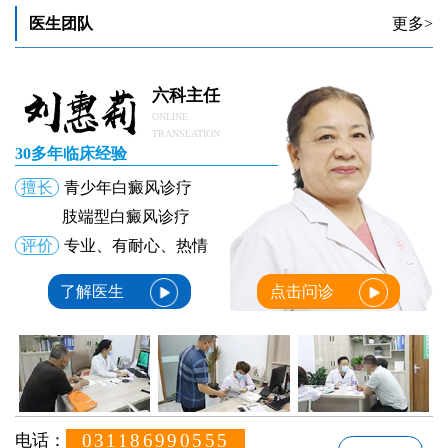
医生团队
更多>
六科主任
ONLINE
TRANSLATION
30多年临床经验
擅长
青少年白癜风诊疗
肢端型白癜风诊疗
评价
专业、有耐心、热情
了解医生
点击问诊
031186990555
电话：