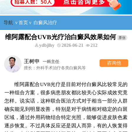
导航
ν
首页
ν
白癜风治疗
维阿露配合UVB光疗治白癜风效果如何
ydbjlhy
2026-06-21
212
树申
一科主任
咨询他
：外科手术治疗各类白癜风等
维阿露配合UVB光疗是目前对付白癜风比较常见的
一种组合方案，很多病患朋友都比较关心实际成效究竟
怎样。说实话，这种联合医治方式对于相当一部分人群
确实能见到明显改善，特别是对于病情相对稳定的白斑
区域，通过外用药物结合特定光照，能够促进皮肤色素
逐步恢复。不过具体反应还是因人而异，有的人恢复得