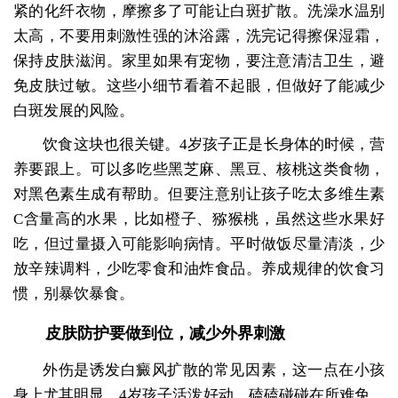
紧的化纤衣物，摩擦多了可能让白斑扩散。洗澡水温别
太高，不要用刺激性强的沐浴露，洗完记得擦保湿霜，
保持皮肤滋润。家里如果有宠物，要注意清洁卫生，避
免皮肤过敏。这些小细节看着不起眼，但做好了能减少
白斑发展的风险。
饮食这块也很关键。4岁孩子正是长身体的时候，营
养要跟上。可以多吃些黑芝麻、黑豆、核桃这类食物，
对黑色素生成有帮助。但要注意别让孩子吃太多维生素
C含量高的水果，比如橙子、猕猴桃，虽然这些水果好
吃，但过量摄入可能影响病情。平时做饭尽量清淡，少
放辛辣调料，少吃零食和油炸食品。养成规律的饮食习
惯，别暴饮暴食。
皮肤防护要做到位，减少外界刺激
外伤是诱发白癜风扩散的常见因素，这一点在小孩
身上尤其明显。4岁孩子活泼好动，磕磕碰碰在所难免，