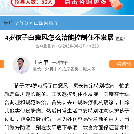
导航
ν
首页
ν
白癜风治疗
4岁孩子白癜风怎么治能控制住不发展
ydbjlhy
2026-06-17
223
王树申
一科主任
咨询他
擅长：外科手术治疗各类白癜风等
孩子才4岁就得了白癜风，家长肯定特别着急，怕的
就是白斑越长越多。其实想控制住不发展，关键在于综
合调理和规范医治。首先要去正规医疗机构确诊，排除
其他类似皮肤病。然后日常生活中要特别注意保护孩子
皮肤，避免磕碰划伤，因为外伤容易诱发新的白斑。出
门做好防晒，别在太阳底下暴晒。饮食方面保证营养均