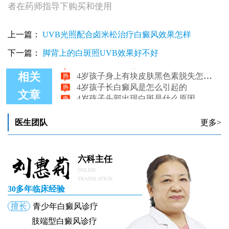
者在药师指导下购买和使用
上一篇：
UVB光照配合卤米松治疗白癜风效果怎样
4岁孩子得白癜风早期能不能治好
下一篇：
脚背上的白斑照UVB效果好不好
4岁孩子白癜风怎么治能控制住不发展
4岁孩子身上有块皮肤黑色素脱失怎么办
相关
4岁孩子长白癜风是怎么引起的
4岁孩子头部出现白斑是什么原因
文章
4岁孩子患上白癜风怎么查病因
医生团队
更多>
六科主任
ONLINE
TRANSLATION
30多年临床经验
擅长
青少年白癜风诊疗
肢端型白癜风诊疗