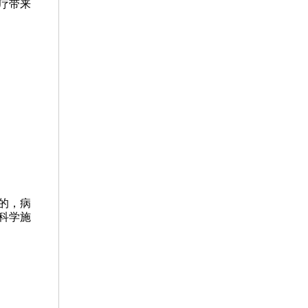
疗带来
的，病
科学施