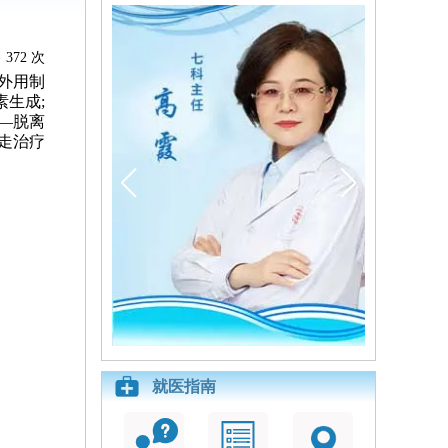
372 次
外用制
生成;
—脱离
走治疗
就医指南