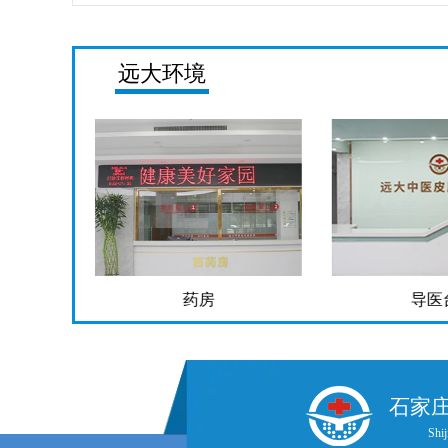
远大环境
药房
导医
石家
Shij