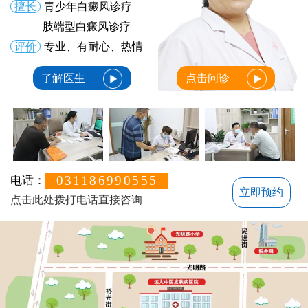
擅长
青少年白癜风诊疗
肢端型白癜风诊疗
评价
专业、有耐心、热情
了解医生
点击问诊
031186990555
电话：
立即预约
点击此处拨打电话直接咨询