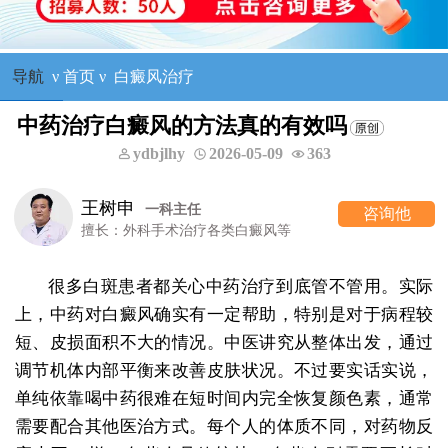
导航
ν
首页
ν
白癜风治疗
中药治疗白癜风的方法真的有效吗
ydbjlhy
2026-05-09
363
王树申
一科主任
咨询他
擅长：外科手术治疗各类白癜风等
很多白斑患者都关心中药治疗到底管不管用。实际
上，中药对白癜风确实有一定帮助，特别是对于病程较
短、皮损面积不大的情况。中医讲究从整体出发，通过
调节机体内部平衡来改善皮肤状况。不过要实话实说，
单纯依靠喝中药很难在短时间内完全恢复颜色素，通常
需要配合其他医治方式。每个人的体质不同，对药物反