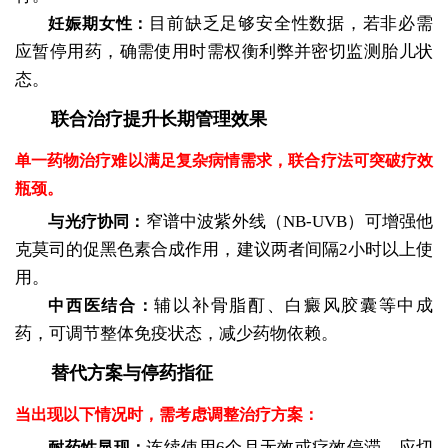
目前缺乏足够安全性数据，若非必需
妊娠期女性：
应暂停用药，确需使用时需权衡利弊并密切监测胎儿状
态。
联合治疗提升长期管理效果
单一药物治疗难以满足复杂病情需求，联合疗法可突破疗效
瓶颈。
窄谱中波紫外线（NB-UVB）可增强他
与光疗协同：
克莫司的促黑色素合成作用，建议两者间隔2小时以上使
用。
辅以补骨脂酊、白癜风胶囊等中成
中西医结合：
药，可调节整体免疫状态，减少药物依赖。
替代方案与停药指征
当出现以下情况时，需考虑调整治疗方案：
连续使用6个月无效或疗效停滞，应切
耐药性显现：