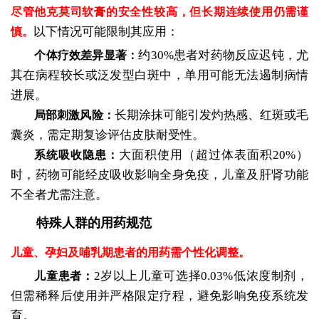
尽管他克莫司软膏的安全性较高，但长期连续使用仍需谨
以下情况可能限制其应用：
慎。
约30%患者对药物反应迟钝，尤
个体疗效差异显著：
其在病程较长或泛发型白斑中，单用可能无法遏制病情
进展。
长期涂抹可能引发灼热感、红斑或毛
局部刺激风险：
囊炎，需定期复诊评估皮肤耐受性。
大面积使用（超过体表面积20%）
系统吸收隐患：
时，药物可能经皮吸收影响全身免疫，儿童及肝肾功能
不全者尤需注意。
特殊人群的用药规范
儿童、孕妇及哺乳期患者的用药需个性化调整。
2岁以上儿童可选择0.03%低浓度制剂，
儿童患者：
但需稀释后使用并严格限定疗程，避免影响免疫系统发
育。