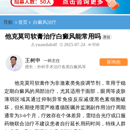
导航
ν
首页
ν
白癜风治疗
他克莫司软膏治疗白癜风能常用吗
yuandabdf
2025-07-24
950
王树申
一科主任
咨询他
擅长：外科手术治疗各类白癜风等
他克莫司软膏作为非激素类免疫调节剂，常用于稳
定期白癜风的局部治疗，尤其适用于面部，眼周等皮肤
薄弱区域其通过抑制异常免疫反应减缓黑色素细胞破
坏，但长期使用需严格遵循医嘱并监测副作用治疗周期
通常为3-6个月，疗效存在个体差异，需结合光疗或口服
药物联合治疗不建议患者自行延长用药时间，特殊人群