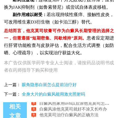
换为JAK抑制剂（如鲁索替尼）或尝试自体表皮移植。
若出现持续性瘙痒、接触性皮炎，
副作用难以耐受：
可改用维生素D3衍生物（如卡泊三醇）替代。
总结而言，他克莫司软膏可作为白癜风长期管理的选择之
患者应定期进
一，但需遵循“短期密集、间歇维持”原则。
行肝肾功能检查与皮肤评估，配合生活方式调整（如防
晒、心理疏导），以实现治疗获益大化。
本广告仅供医学药学专业人士阅读，请按药品说明书或
者在药师指导下购买和使用
上一篇：
眼角隐形白斑怎么提前治疗好
他克莫司软膏能治好脸部白斑吗
他克莫司软膏治好白癜风的概率大吗
下一篇：
全身大片的白癜风能用激光照射吗
白癜风照家用uvb以后涂他克莫司怎么样
白癜风涂他克莫司就好不涂又长咋办
相关
他克莫司治疗白癜风的正确方法
文章
他克莫司治疗稳定期白癜风效果怎么样