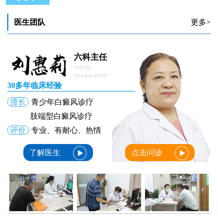
医生团队
更多>
六科主任
ONLINE
TRANSLATION
30多年临床经验
擅长
青少年白癜风诊疗
肢端型白癜风诊疗
评价
专业、有耐心、热情
了解医生
点击问诊