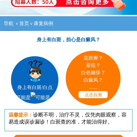
导航
ν
首页
ν
康复病例
身上有白斑，担心是白癜风？
花斑癣？
晕痣？
白色糠疹？
白癜风？
.......
身上有白斑/白点
点击自测
可能是
诊断不明，治疗不灵，仅凭肉眼观察，容
温馨提示：
易造成误诊漏诊！白斑查的准，才能治得好。