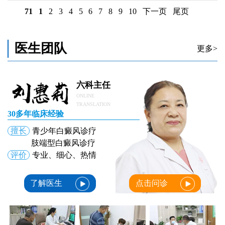
71
1
2
3
4
5
6
7
8
9
10
下一页
尾页
医生团队
更多>
六科主任
ONLINE
TRANSLATION
30多年临床经验
擅长
青少年白癜风诊疗
肢端型白癜风诊疗
评价
专业、细心、热情
了解医生
点击问诊