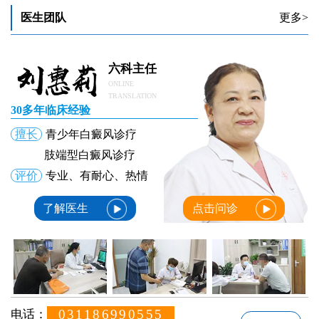
医生团队
更多>
六科主任
ONLINE
TRANSLATION
30多年临床经验
擅长
青少年白癜风诊疗
肢端型白癜风诊疗
评价
专业、有耐心、热情
了解医生
点击问诊
031186990555
电话：