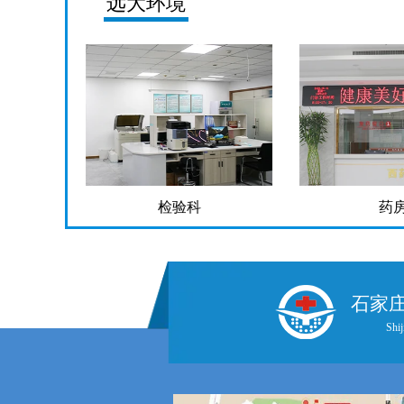
远大环境
检验科
药
石家
Shij