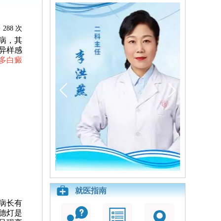
288 次
病，其
异样感
多白癜
就医指南
病长有
德灯是