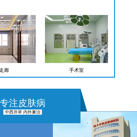
走廊
手术室
专注皮肤病
中西并举 内外兼治