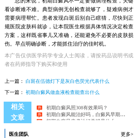
总的来说，初期白癜风不一定要做病理检查，关键
看诊断难不难。典型病例无创检查就够了，疑难病例才
需要病理帮忙。患者发现白斑后别自己瞎猜，尽快到正
规医院皮肤科就诊，让本院医生根据具体情况决定检查
方案，这样既省事儿又准确，还能避免不必要的皮肤损
伤。早点明确诊断，才能抓住治疗的佳时机。
本广告仅供医学药学专业人士阅读，请按药品说明书或
者在药师指导下购买和使用
上一篇：
白斑在伍德灯下是灰白色荧光代表什么
下一篇：
初期白癜风做血液检查能查出什么
初期白癜风照308有效果吗？
相关
初期白癜风能治好吗，白癜风早期怎么治疗？
初期白癜风患者治好关键是什么
文章
初期白癜风要多久能够治好
初期白癜风如何护理
医生团队
更多>
初期白癜风能用伍德灯照出来吗