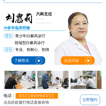
六科主任
ONLINE
TRANSLATION
30多年临床经验
擅长
青少年白癜风诊疗
肢端型白癜风诊疗
评价
专业、有耐心、热情
了解医生
点击问诊
031186990555
电话：
立即预约
点击此处拨打电话直接咨询