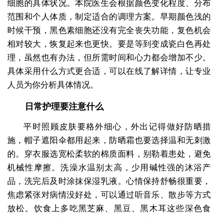
细胞的具体状况。本院医生会根据颜色变化程度、分布
范围和个人体质，制定适合的调理方案。早期颜色浅的
时候干预，黑色素细胞还没有完全丧失功能，复色机会
相对较大，恢复起来也更快。要是等到变成瓷白色再处
理，虽然也有办法，但所需时间和心力都会增加不少。
具体采用什么方式更合适，可以在线了解详情，让专业
人员为你分析具体情况。
日常护理要注意什么
平时照顾皮肤要格外细心，外出记得做好防晒措
施，帽子遮阳伞都用起来，防晒霜也要选择温和无刺激
的。穿衣服选宽松柔软的棉质面料，别勒着患处，避免
机械性摩擦。洗澡水温别太高，少用碱性强的沐浴产
品，洗完后及时涂抹保湿乳液。心情保持舒畅很重要，
焦虑紧张对病情没好处，可以通过听音乐、散步等方式
放松。饮食上多吃黑芝麻、黑豆、黑木耳这些深色食