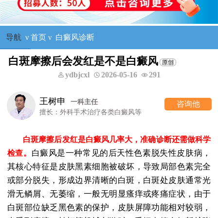
导航
ν
首页
ν
白癜风诊断
白斑摩擦后会发红是不是白癜风
ydbjcxl
2026-05-16
291
王树申
一科主任
咨询他
擅长：外科手术治疗各类白癜风等
白斑摩擦后发红是白癜风几率大，准确诊断还需做科学
白癜风是一种常见的后天性色素脱失性皮肤病，
检查。
其核心特征是皮肤黑素细胞被破坏，导致局部色素完全
或部分脱失，形成边界清晰的白斑，白斑处皮肤通常光
滑无鳞屑、无萎缩，一般无明显瘙痒或疼痛症状，由于
白斑部位缺乏黑色素的保护，皮肤屏障功能相对较弱，