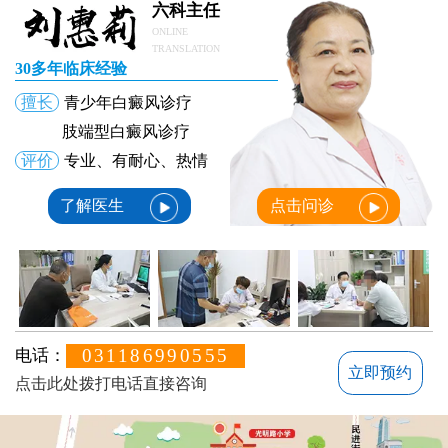
六科主任
ONLINE
TRANSLATION
30多年临床经验
擅长
青少年白癜风诊疗
肢端型白癜风诊疗
评价
专业、有耐心、热情
了解医生
点击问诊
031186990555
电话：
立即预约
点击此处拨打电话直接咨询