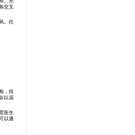
框、亮
条交叉
风。任
检，排
会以温
。
需医生
可以通