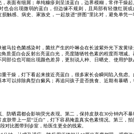
光，表面有细屑；单纯糠疹则呈淡蓝白，边界模糊，常伴干燥起
时也会出现微弱的蓝白，但边缘不规则，且局部有轻微红斑或
损触感、病史、家族史，一起放进“拼图”里比对，避免单凭一
肤被马拉色菌感染时，菌丝产生的卟啉会在长波紫外光下发黄绿
的角质蛋白会反射出亮蓝白光，亮度随牺牲色素的程度而增减。
不同部位也可能出现颜色差异，更别说人种、日晒史、使用护肤
加重干燥，灯下看起来接近亮蓝白，很多家长会瞬间陷入焦虑。
基本可以排除典型白癜风；再追问孩子是否挑食、近期有暴晒，
、防晒霜都会影响荧光表现。第二，保持皮肤在30分钟内不暴
皮肤带上一层“泛白”，灯下容易掩盖真实色素情况。第三，拍
两段对比图带到诊室，给医生更全的线索。