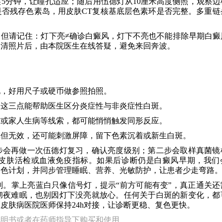
5分钟，让瞳孔适应；随后用伍德灯从10厘米高度侧照，观察边
否残存色素岛，用皮肤CT复核基底层色素环是否完整。多重链
但请记住：灯下亮≠确诊白癜风，灯下不亮也不能排除早期白癜
高清照片后，由本院医生在线答疑，避免来回奔波。
化，好用尺子或硬币做参照拍照。
，这三点能帮助医生区分炎症性与非炎症性白斑。
伤或家人生病等线索，都可能悄悄触发同形反应。
非但无效，还可能刺激屏障，留下色素沉着或新生白斑。
步会再做一次伍德灯复习，确认亮度级别；第二步会取样真菌镜
皮肤活检或血液免疫指标。如果后诊断仍是白癜风早期，我们
复色计划，并同步管理睡眠、营养、光敏防护，让患者少走弯路
。掌上亮蓝白只像信号灯，提示“前方可能有变”，真正通关还
彻夜难眠，也别因灯下没亮就放心。任何关于白斑的新变化，都
皮肤病医院医师保持24h对接，让诊断更稳、复色更快。
说明书或者在药师指导下购买和使用