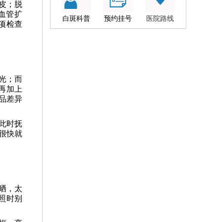
皮；脱
血管扩
白斑科普
预约挂号
医院路线
项检查
光；而
再加上
品差异
此时抚
很快就
晒，太
照时别