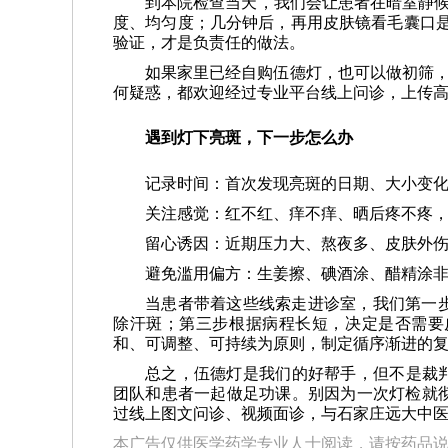
到本院检查当天，我们会让患者在暗室静候
度、均匀度；几分钟后，再用皮肤镜看毛囊口是
验证，才是负责任的做法。
如果家里已经自购伍德灯，也可以做初筛，
何疑惑，都欢迎经过专业平台线上问诊，上传
遇到灯下亮斑，下一步怎么办
记录时间：首次发现亮斑的日期、大小变
关注感觉：红不红、痒不痒、晒后疼不疼
留心诱因：近期压力大、熬夜多、皮肤外
避免滥用偏方：生姜擦、碘酒涂、醋精涂
当患者带着这些线索走进诊室，我们第一
除汗斑；第三步根据病程长短，决定是否需要
和、可调整、可持续为原则，制定循序渐进的
总之，伍德灯是我们的好帮手，但不是裁判
团队和患者一起做足功课。别因为一次灯检就
过线上图文问诊、视频面诊，与石家庄远大中医
本广告仅供医学药学专业人士阅读，请按药品