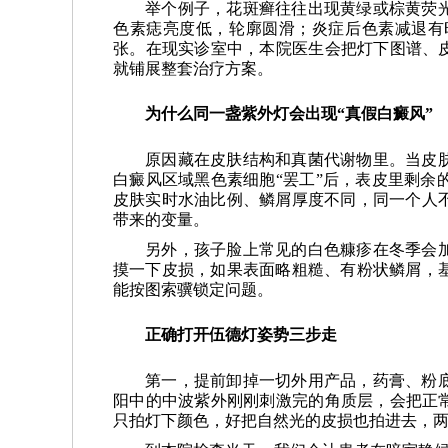
举个例子，花斑癣往往出现黄绿或棕黄荧
色素痣亮度低，轮廓圆滑；炎症后色素减退有
张。在现实诊室中，本院医生会把灯下图谱、皮
就铺展整套治疗方案。
为什么同一盏紫外灯会出现“真假白癜风”
原因藏在皮肤结构和真菌代谢物里。当皮
白癜风区域黑色素细胞“罢工”后，表皮里剩余
皮肤实时水油比例、鳞屑厚度不同，同一个人
带来的变量。
另外，孩子脸上常见的白色糠疹在冬季会
摸一下皮损，如果表面略粗糙、有粉状鳞屑，
能按图索骥锁定问题。
正确打开伍德灯姿势三步走
第一，提前卸掉一切外用产品，药膏、粉底
阳中的中波紫外刚刚刺激完的角质层，会把正常
只拍灯下颜色，好把自然光的皮损也拍进去，