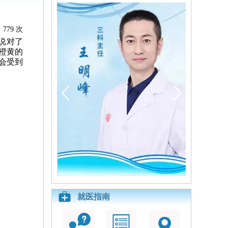
779 次
说对了
橙黄的
会受到
就医指南