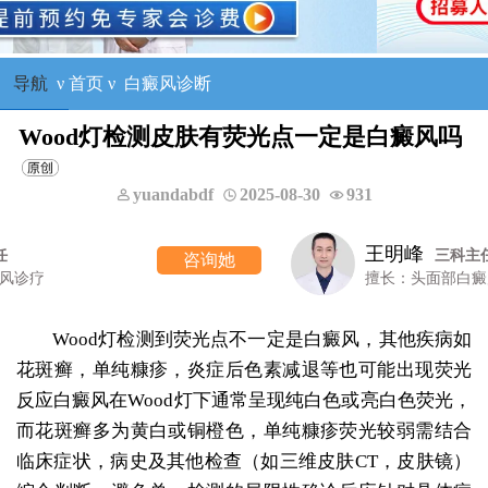
导航
ν
首页
ν
白癜风诊断
Wood灯检测皮肤有荧光点一定是白癜风吗
yuandabdf
2025-08-30
931
刘惠莉
六科主任
咨询她
擅长：青少年白癜风诊疗
Wood灯检测到荧光点不一定是白癜风，其他疾病如
花斑癣，单纯糠疹，炎症后色素减退等也可能出现荧光
反应白癜风在Wood灯下通常呈现纯白色或亮白色荧光，
而花斑癣多为黄白或铜橙色，单纯糠疹荧光较弱需结合
临床症状，病史及其他检查（如三维皮肤CT，皮肤镜）