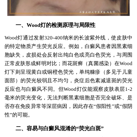
一、Wood灯的检测原理与局限性
Wood灯通过发射320-400纳米的长波紫外线，使皮肤中
的特定物质产生荧光反应。例如，白癜风患者因黑素细
胞缺失，皮损处会反射出纯白色或亮白色荧光，与周围
正常皮肤形成鲜明对比；而花斑癣（真菌感染）在Wood
灯下则呈现黄白或铜橙色荧光，单纯糠疹（多见于儿童
面部）的荧光较弱且不均匀，炎症后色素减退斑的荧光
反应也与白癜风不同。但Wood灯仅能观察皮肤表层1-2
毫米的荧光变化，无法判断黑素细胞是否完全破坏、是
否存在免疫异常等深层病因，因此存在“假阳性”或“假阴
性”的可能。
二、容易与白癜风混淆的“荧光白斑”