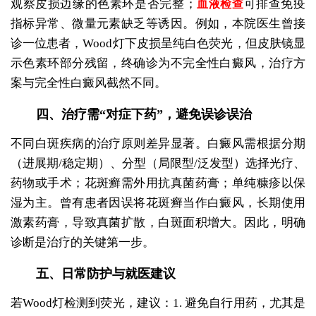
观察皮损边缘的色素环是否完整；
可排查免疫
血液检查
指标异常、微量元素缺乏等诱因。例如，本院医生曾接
诊一位患者，Wood灯下皮损呈纯白色荧光，但皮肤镜显
示色素环部分残留，终确诊为不完全性白癜风，治疗方
案与完全性白癜风截然不同。
四、治疗需“对症下药”，避免误诊误治
不同白斑疾病的治疗原则差异显著。白癜风需根据分期
（进展期/稳定期）、分型（局限型/泛发型）选择光疗、
药物或手术；花斑癣需外用抗真菌药膏；单纯糠疹以保
湿为主。曾有患者因误将花斑癣当作白癜风，长期使用
激素药膏，导致真菌扩散，白斑面积增大。因此，明确
诊断是治疗的关键第一步。
五、日常防护与就医建议
若Wood灯检测到荧光，建议：1. 避免自行用药，尤其是