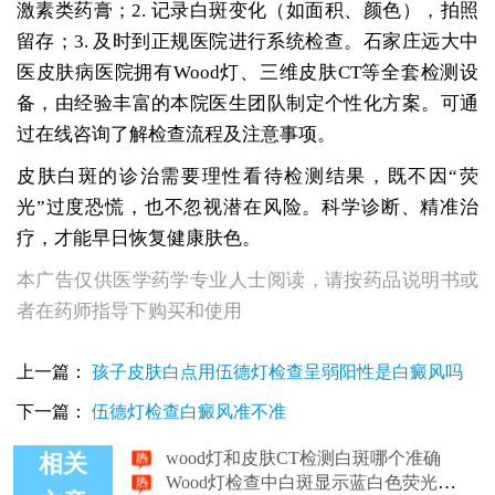
激素类药膏；2. 记录白斑变化（如面积、颜色），拍照
留存；3. 及时到正规医院进行系统检查。石家庄远大中
医皮肤病医院拥有Wood灯、三维皮肤CT等全套检测设
备，由经验丰富的本院医生团队制定个性化方案。可通
过在线咨询了解检查流程及注意事项。
皮肤白斑的诊治需要理性看待检测结果，既不因“荧
光”过度恐慌，也不忽视潜在风险。科学诊断、精准治
疗，才能早日恢复健康肤色。
本广告仅供医学药学专业人士阅读，请按药品说明书或
者在药师指导下购买和使用
wood灯会不会误诊白斑为白癜风
Wood灯检查白癜风白点费用探析
上一篇：
孩子皮肤白点用伍德灯检查呈弱阳性是白癜风吗
wood灯白斑弱阳性是什么意思
下一篇：
伍德灯检查白癜风准不准
wood灯下显示淡白色是不是白癜风
wood灯和皮肤CT检测白斑哪个准确
相关
Wood灯检查中白斑显示蓝白色荧光解析