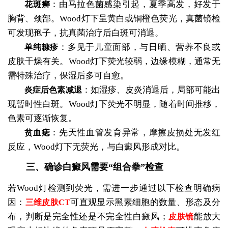
：由马拉色菌感染引起，夏季高发，好发于
花斑癣
胸背、颈部。Wood灯下呈黄白或铜橙色荧光，真菌镜检
可发现孢子，抗真菌治疗后白斑可消退。
：多见于儿童面部，与日晒、营养不良或
单纯糠疹
皮肤干燥有关。Wood灯下荧光较弱，边缘模糊，通常无
需特殊治疗，保湿后多可自愈。
：如湿疹、皮炎消退后，局部可能出
炎症后色素减退
现暂时性白斑。Wood灯下荧光不明显，随着时间推移，
色素可逐渐恢复。
：先天性血管发育异常，摩擦皮损处无发红
贫血痣
反应，Wood灯下无荧光，与白癜风形成对比。
三、确诊白癜风需要“组合拳”检查
若Wood灯检测到荧光，需进一步通过以下检查明确病
因：
可直观显示黑素细胞的数量、形态及分
三维皮肤CT
布，判断是完全性还是不完全性白癜风；
能放大
皮肤镜