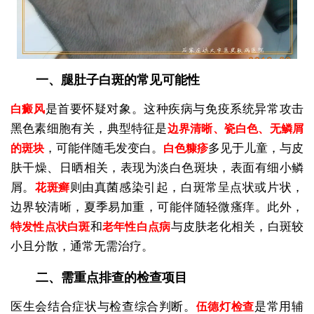
一、腿肚子白斑的常见可能性
是首要怀疑对象。这种疾病与免疫系统异常攻击
白癜风
黑色素细胞有关，典型特征是
边界清晰、瓷白色、无鳞屑
，可能伴随毛发变白。
多见于儿童，与皮
的斑块
白色糠疹
肤干燥、日晒相关，表现为淡白色斑块，表面有细小鳞
屑。
则由真菌感染引起，白斑常呈点状或片状，
花斑癣
边界较清晰，夏季易加重，可能伴随轻微瘙痒。此外，
和
与皮肤老化相关，白斑较
特发性点状白斑
老年性白点病
小且分散，通常无需治疗。
二、需重点排查的检查项目
医生会结合症状与检查综合判断。
是常用辅
伍德灯检查