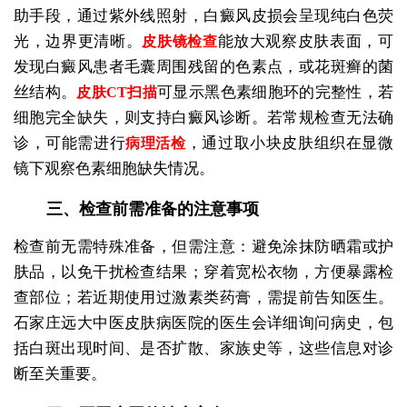
助手段，通过紫外线照射，白癜风皮损会呈现纯白色荧
光，边界更清晰。
能放大观察皮肤表面，可
皮肤镜检查
发现白癜风患者毛囊周围残留的色素点，或花斑癣的菌
丝结构。
可显示黑色素细胞环的完整性，若
皮肤CT扫描
细胞完全缺失，则支持白癜风诊断。若常规检查无法确
诊，可能需进行
，通过取小块皮肤组织在显微
病理活检
镜下观察色素细胞缺失情况。
三、检查前需准备的注意事项
检查前无需特殊准备，但需注意：避免涂抹防晒霜或护
肤品，以免干扰检查结果；穿着宽松衣物，方便暴露检
查部位；若近期使用过激素类药膏，需提前告知医生。
石家庄远大中医皮肤病医院的医生会详细询问病史，包
括白斑出现时间、是否扩散、家族史等，这些信息对诊
断至关重要。