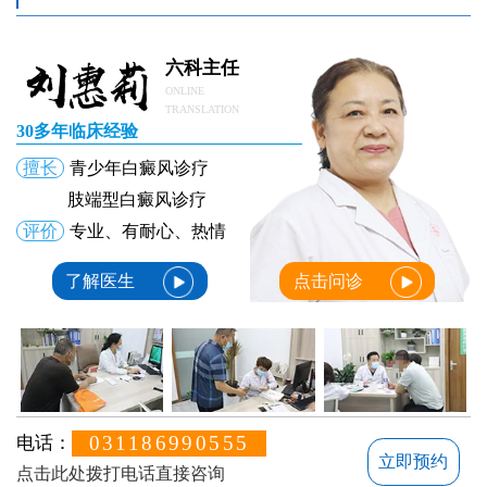
六科主任
ONLINE
TRANSLATION
30多年临床经验
擅长
青少年白癜风诊疗
肢端型白癜风诊疗
评价
专业、有耐心、热情
了解医生
点击问诊
031186990555
电话：
立即预约
点击此处拨打电话直接咨询