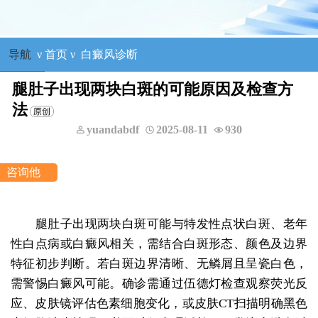
导航
ν
首页
ν
白癜风诊断
腿肚子出现两块白斑的可能原因及检查方
法
yuandabdf
2025-08-11
930
李洪燕
二科主任
咨询他
年白癜风
擅长：反复发作型以及节段
腿肚子出现两块白斑可能与特发性点状白斑、老年
性白点病或白癜风相关，需结合白斑形态、颜色及边界
特征初步判断。若白斑边界清晰、无鳞屑且呈瓷白色，
需警惕白癜风可能。确诊需通过伍德灯检查观察荧光反
应、皮肤镜评估色素细胞变化，或皮肤CT扫描明确黑色