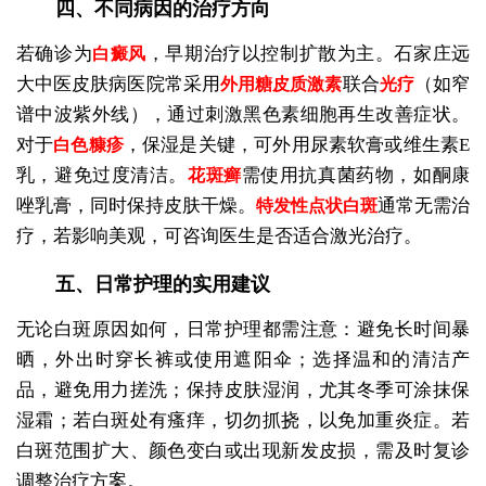
四、不同病因的治疗方向
若确诊为
，早期治疗以控制扩散为主。石家庄远
白癜风
大中医皮肤病医院常采用
联合
（如窄
外用糖皮质激素
光疗
谱中波紫外线），通过刺激黑色素细胞再生改善症状。
对于
，保湿是关键，可外用尿素软膏或维生素E
白色糠疹
乳，避免过度清洁。
需使用抗真菌药物，如酮康
花斑癣
唑乳膏，同时保持皮肤干燥。
通常无需治
特发性点状白斑
疗，若影响美观，可咨询医生是否适合激光治疗。
五、日常护理的实用建议
无论白斑原因如何，日常护理都需注意：避免长时间暴
晒，外出时穿长裤或使用遮阳伞；选择温和的清洁产
品，避免用力搓洗；保持皮肤湿润，尤其冬季可涂抹保
湿霜；若白斑处有瘙痒，切勿抓挠，以免加重炎症。若
白斑范围扩大、颜色变白或出现新发皮损，需及时复诊
调整治疗方案。