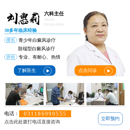
如何确定白斑就是白癜风
肚子腰上长白斑如何确定是不是白癜风
六科主任
如何确定白癜风是否治好了
ONLINE
TRANSLATION
30多年临床经验
擅长
青少年白癜风诊疗
肢端型白癜风诊疗
评价
专业、有耐心、热情
了解医生
点击问诊
031186990555
电话：
立即预约
点击此处拨打电话直接咨询