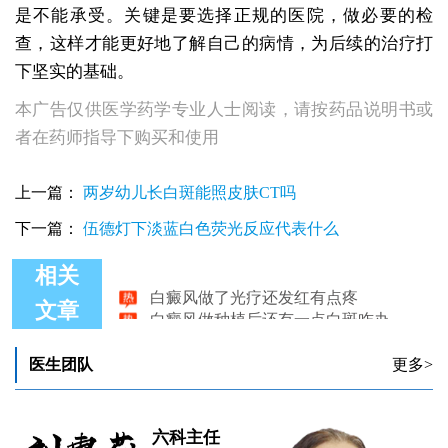
是不能承受。关键是要选择正规的医院，做必要的检
查，这样才能更好地了解自己的病情，为后续的治疗打
下坚实的基础。
本广告仅供医学药学专业人士阅读，请按药品说明书或
者在药师指导下购买和使用
上一篇：
两岁幼儿长白斑能照皮肤CT吗
下一篇：
伍德灯下淡蓝白色荧光反应代表什么
相关
白癜风做了光疗还发红有点疼
白癜风做种植后还有一点白斑咋办
文章
男性白癜风做黑色素治疗哪里好
白癜风做308激光皮肤变黑表示有效果吗
医生团队
更多>
白癜风做检查费用贵吗？
白癜风做激光治疗时会有灼热感吗？
六科主任