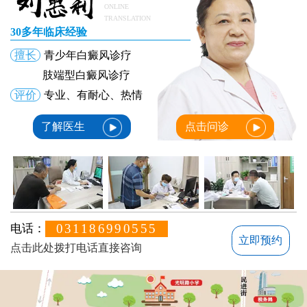
ONLINE
TRANSLATION
30多年临床经验
擅长
青少年白癜风诊疗
肢端型白癜风诊疗
评价
专业、有耐心、热情
了解医生
点击问诊
031186990555
电话：
立即预约
点击此处拨打电话直接咨询