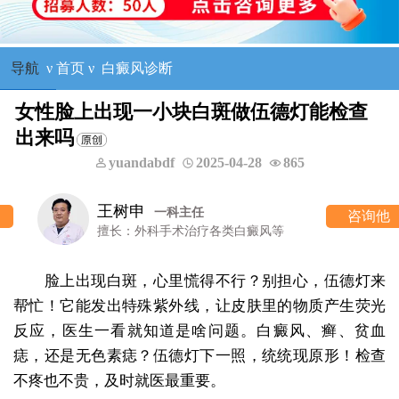
导航
ν
首页
ν
白癜风诊断
女性脸上出现一小块白斑做伍德灯能检查
出来吗
yuandabdf
2025-04-28
865
王树申
一科主任
咨询他
擅长：外科手术治疗各类白癜风等
脸上出现白斑，心里慌得不行？别担心，伍德灯来
帮忙！它能发出特殊紫外线，让皮肤里的物质产生荧光
反应，医生一看就知道是啥问题。白癜风、癣、贫血
痣，还是无色素痣？伍德灯下一照，统统现原形！检查
不疼也不贵，及时就医最重要。