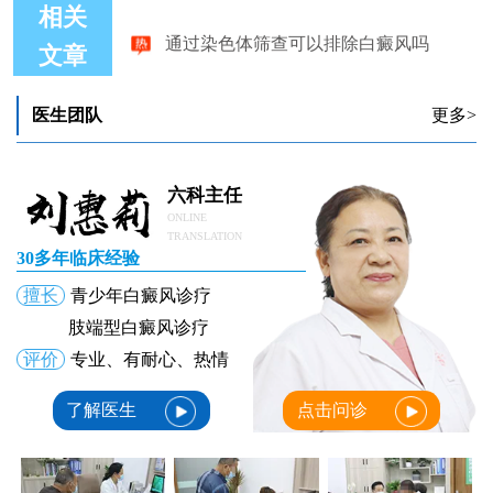
吗？
相关
通过染色体筛查可以排除白癜风吗
文章
医生团队
更多>
六科主任
ONLINE
TRANSLATION
30多年临床经验
擅长
青少年白癜风诊疗
肢端型白癜风诊疗
评价
专业、有耐心、热情
了解医生
点击问诊