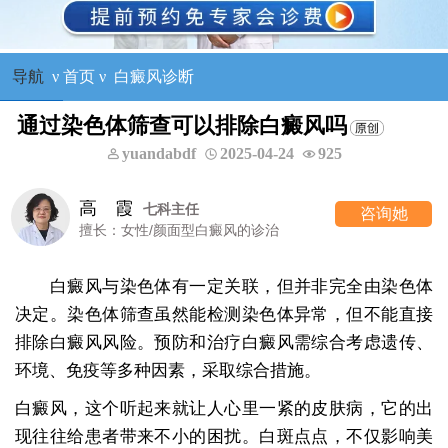
导航
ν
首页
ν
白癜风诊断
通过染色体筛查可以排除白癜风吗
yuandabdf
2025-04-24
925
王树申
一科主任
咨询她
癜风的诊治
擅长：外科手术治疗各
白癜风与染色体有一定关联，但并非完全由染色体
决定。染色体筛查虽然能检测染色体异常，但不能直接
排除白癜风风险。预防和治疗白癜风需综合考虑遗传、
环境、免疫等多种因素，采取综合措施。
白癜风，这个听起来就让人心里一紧的皮肤病，它的出
现往往给患者带来不小的困扰。白斑点点，不仅影响美